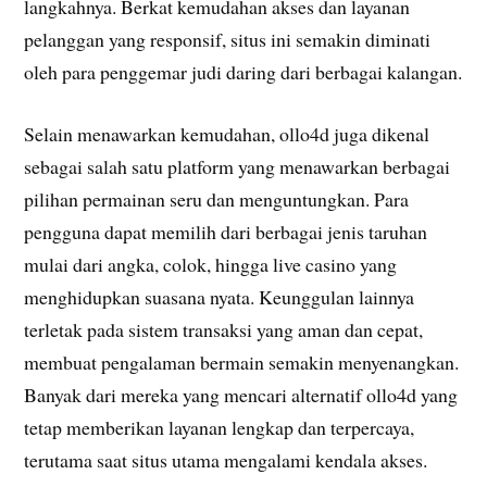
langkahnya. Berkat kemudahan akses dan layanan
pelanggan yang responsif, situs ini semakin diminati
oleh para penggemar judi daring dari berbagai kalangan.
Selain menawarkan kemudahan, ollo4d juga dikenal
sebagai salah satu platform yang menawarkan berbagai
pilihan permainan seru dan menguntungkan. Para
pengguna dapat memilih dari berbagai jenis taruhan
mulai dari angka, colok, hingga live casino yang
menghidupkan suasana nyata. Keunggulan lainnya
terletak pada sistem transaksi yang aman dan cepat,
membuat pengalaman bermain semakin menyenangkan.
Banyak dari mereka yang mencari alternatif ollo4d yang
tetap memberikan layanan lengkap dan terpercaya,
terutama saat situs utama mengalami kendala akses.