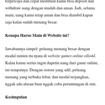
terpercaya dan cepat membuat kamu bisa deposit dan
withdraw uang dengan mudah dan aman. Jadi, selama
main, uang kamu tetap aman dan bisa diambil kapan
saja kalau sudah menang besar.
Kenapa Harus Main di Website ini?
Jawabannya simpel: peluang menang besar dengan
modal minim itu nyata di
website games online ollo4d
.
Kalau kamu serius ingin dapetin uang dari game online,
ini tempatnya. Dengan sistem yang adil, peluang
menang yang terbuka lebar, dan modal terjangkau,
nggak ada alasan buat nggak coba peruntungan di sini.
Kesimpulan