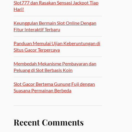
Slot777 dan Rasakan Sensasi Jackpot Tiap
Hari!
Keunggulan Bermain Slot Online Dengan
Fitur Interaktif Terbaru
Panduan Memulai Ujian Keberuntungan di
Situs Gacor Terpercaya
Membedah Mekanisme Pembayaran dan
Peluang di Slot Berbasis Koin
Slot Gacor Bertema Gunung Fuji dengan
Suasana Permainan Berbeda
Recent Comments