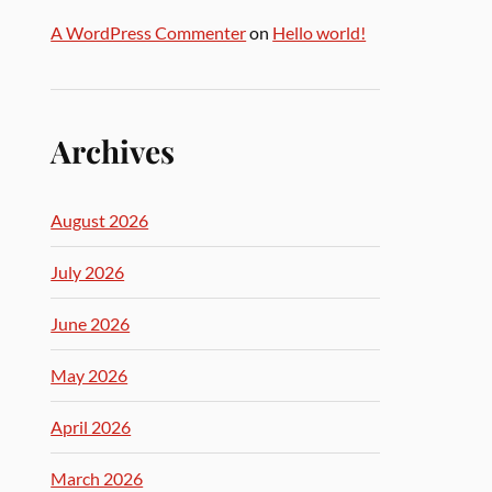
A WordPress Commenter
on
Hello world!
Archives
August 2026
July 2026
June 2026
May 2026
April 2026
March 2026