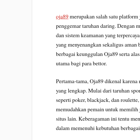
oja89
merupakan salah satu platform 
penggemar taruhan daring. Dengan m
dan sistem keamanan yang terperca
yang menyenangkan sekaligus aman b
berbagai keunggulan Oja89 serta alas
utama bagi para bettor.
Pertama-tama, Oja89 dikenal karena 
yang lengkap. Mulai dari taruhan spo
seperti poker, blackjack, dan roulette
memudahkan pemain untuk memilih jen
situs lain. Keberagaman ini tentu men
dalam memenuhi kebutuhan berbagai 