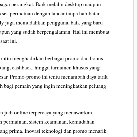
bagai perangkat. Baik melalui desktop maupun
kses permainan dengan lancar tanpa hambatan.
dly juga memudahkan pengguna, baik yang baru
aupun yang sudah berpengalaman. Hal ini membuat
saat ini.
a rutin menghadirkan berbagai promo dan bonus
atang, cashback, hingga turnamen khusus yang
sar. Promo-promo ini tentu menambah daya tarik
ah bagi pemain yang ingin meningkatkan peluang
m judi online terpercaya yang menawarkan
am permainan, sistem keamanan, kemudahan
yang prima. Inovasi teknologi dan promo menarik