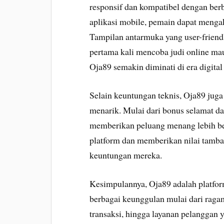
responsif dan kompatibel dengan ber
aplikasi mobile, pemain dapat menga
Tampilan antarmuka yang user-frien
pertama kali mencoba judi online m
Oja89 semakin diminati di era digital 
Selain keuntungan teknis, Oja89 jug
menarik. Mulai dari bonus selamat d
memberikan peluang menang lebih be
platform dan memberikan nilai tamb
keuntungan mereka.
Kesimpulannya, Oja89 adalah platfor
berbagai keunggulan mulai dari rag
transaksi, hingga layanan pelanggan 