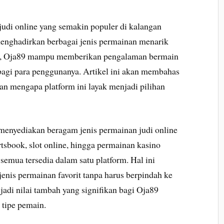
judi online yang semakin populer di kalangan
enghadirkan berbagai jenis permainan menarik
ya, Oja89 mampu memberikan pengalaman bermain
agi para penggunanya. Artikel ini akan membahas
an mengapa platform ini layak menjadi pilihan
menyediakan beragam jenis permainan judi online
rtsbook, slot online, hingga permainan kasino
, semua tersedia dalam satu platform. Hal ini
is permainan favorit tanpa harus berpindah ke
jadi nilai tambah yang signifikan bagi Oja89
tipe pemain.