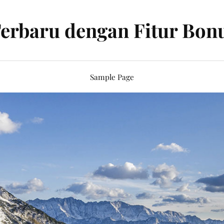
Terbaru dengan Fitur Bo
Sample Page