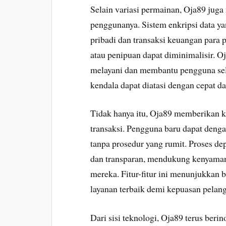
Selain variasi permainan, Oja89 ju
penggunanya. Sistem enkripsi data y
pribadi dan transaksi keuangan para 
atau penipuan dapat diminimalisir. O
melayani dan membantu pengguna sela
kendala dapat diatasi dengan cepat da
Tidak hanya itu, Oja89 memberikan 
transaksi. Pengguna baru dapat den
tanpa prosedur yang rumit. Proses de
dan transparan, mendukung kenyama
mereka. Fitur-fitur ini menunjukka
layanan terbaik demi kepuasan pelan
Dari sisi teknologi, Oja89 terus ber