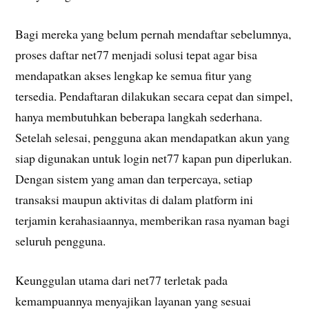
Bagi mereka yang belum pernah mendaftar sebelumnya,
proses daftar net77 menjadi solusi tepat agar bisa
mendapatkan akses lengkap ke semua fitur yang
tersedia. Pendaftaran dilakukan secara cepat dan simpel,
hanya membutuhkan beberapa langkah sederhana.
Setelah selesai, pengguna akan mendapatkan akun yang
siap digunakan untuk login net77 kapan pun diperlukan.
Dengan sistem yang aman dan terpercaya, setiap
transaksi maupun aktivitas di dalam platform ini
terjamin kerahasiaannya, memberikan rasa nyaman bagi
seluruh pengguna.
Keunggulan utama dari net77 terletak pada
kemampuannya menyajikan layanan yang sesuai