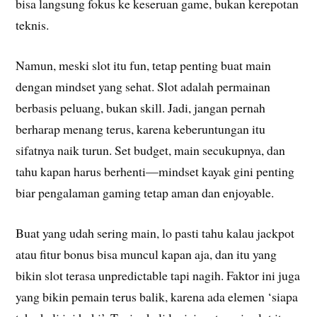
bisa langsung fokus ke keseruan game, bukan kerepotan
teknis.
Namun, meski slot itu fun, tetap penting buat main
dengan mindset yang sehat. Slot adalah permainan
berbasis peluang, bukan skill. Jadi, jangan pernah
berharap menang terus, karena keberuntungan itu
sifatnya naik turun. Set budget, main secukupnya, dan
tahu kapan harus berhenti—mindset kayak gini penting
biar pengalaman gaming tetap aman dan enjoyable.
Buat yang udah sering main, lo pasti tahu kalau jackpot
atau fitur bonus bisa muncul kapan aja, dan itu yang
bikin slot terasa unpredictable tapi nagih. Faktor ini juga
yang bikin pemain terus balik, karena ada elemen ‘siapa