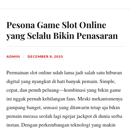
Pesona Game Slot Online
yang Selalu Bikin Penasaran
ADMIN
DECEMBER 8, 2025
Permainan slot online udah lama jadi salah satu hiburan
digital yang nyangkut di hati banyak pemain. Simple,
cepat, dan penuh peluang—kombinasi yang bikin game
ini nggak pernah kehilangan fans. Meski mekanismenya
gampang banget, sensasi yang ditawarin tetap aja bikin
pemain merasa seolah lagi ngejar jackpot di dunia serba
instan. Dengan perkembangan teknologi yang makin