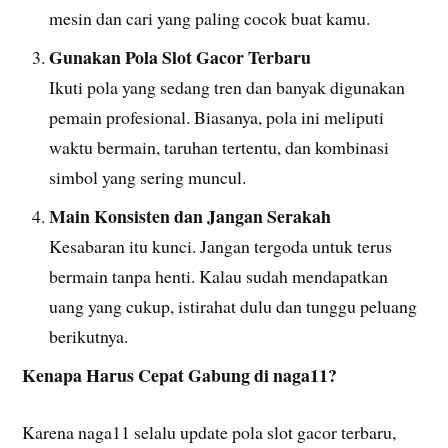
mesin dan cari yang paling cocok buat kamu.
Gunakan Pola Slot Gacor Terbaru
Ikuti pola yang sedang tren dan banyak digunakan
pemain profesional. Biasanya, pola ini meliputi
waktu bermain, taruhan tertentu, dan kombinasi
simbol yang sering muncul.
Main Konsisten dan Jangan Serakah
Kesabaran itu kunci. Jangan tergoda untuk terus
bermain tanpa henti. Kalau sudah mendapatkan
uang yang cukup, istirahat dulu dan tunggu peluang
berikutnya.
Kenapa Harus Cepat Gabung di naga11?
Karena naga11 selalu update pola slot gacor terbaru,