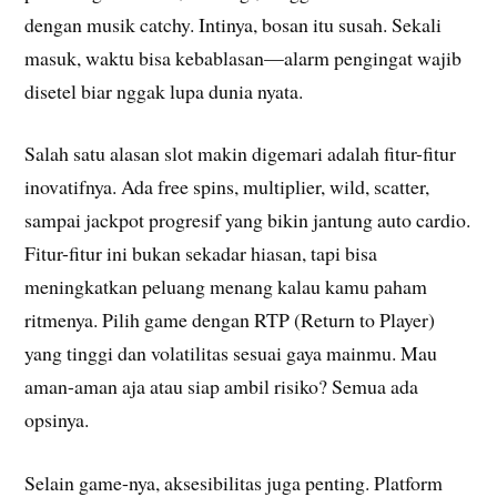
dengan musik catchy. Intinya, bosan itu susah. Sekali
masuk, waktu bisa kebablasan—alarm pengingat wajib
disetel biar nggak lupa dunia nyata.
Salah satu alasan slot makin digemari adalah fitur-fitur
inovatifnya. Ada free spins, multiplier, wild, scatter,
sampai jackpot progresif yang bikin jantung auto cardio.
Fitur-fitur ini bukan sekadar hiasan, tapi bisa
meningkatkan peluang menang kalau kamu paham
ritmenya. Pilih game dengan RTP (Return to Player)
yang tinggi dan volatilitas sesuai gaya mainmu. Mau
aman-aman aja atau siap ambil risiko? Semua ada
opsinya.
Selain game-nya, aksesibilitas juga penting. Platform