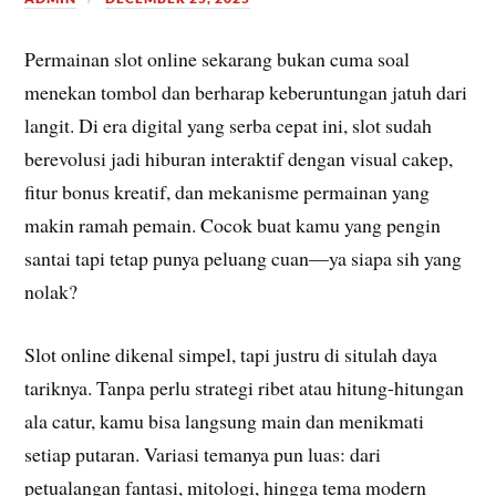
Permainan slot online sekarang bukan cuma soal
menekan tombol dan berharap keberuntungan jatuh dari
langit. Di era digital yang serba cepat ini, slot sudah
berevolusi jadi hiburan interaktif dengan visual cakep,
fitur bonus kreatif, dan mekanisme permainan yang
makin ramah pemain. Cocok buat kamu yang pengin
santai tapi tetap punya peluang cuan—ya siapa sih yang
nolak?
Slot online dikenal simpel, tapi justru di situlah daya
tariknya. Tanpa perlu strategi ribet atau hitung-hitungan
ala catur, kamu bisa langsung main dan menikmati
setiap putaran. Variasi temanya pun luas: dari
petualangan fantasi, mitologi, hingga tema modern