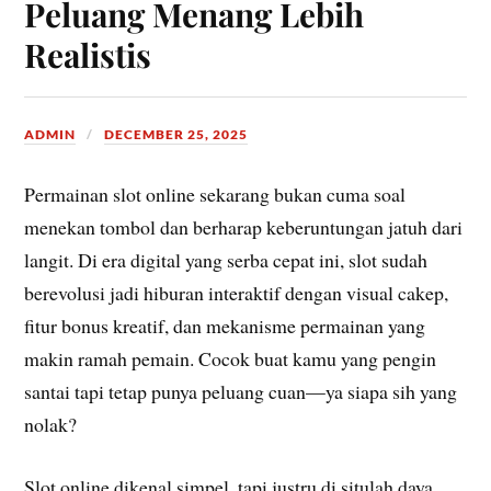
Peluang Menang Lebih
Realistis
ADMIN
DECEMBER 25, 2025
Permainan slot online sekarang bukan cuma soal
menekan tombol dan berharap keberuntungan jatuh dari
langit. Di era digital yang serba cepat ini, slot sudah
berevolusi jadi hiburan interaktif dengan visual cakep,
fitur bonus kreatif, dan mekanisme permainan yang
makin ramah pemain. Cocok buat kamu yang pengin
santai tapi tetap punya peluang cuan—ya siapa sih yang
nolak?
Slot online dikenal simpel, tapi justru di situlah daya