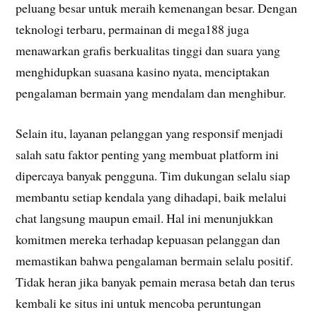
peluang besar untuk meraih kemenangan besar. Dengan
teknologi terbaru, permainan di mega188 juga
menawarkan grafis berkualitas tinggi dan suara yang
menghidupkan suasana kasino nyata, menciptakan
pengalaman bermain yang mendalam dan menghibur.
Selain itu, layanan pelanggan yang responsif menjadi
salah satu faktor penting yang membuat platform ini
dipercaya banyak pengguna. Tim dukungan selalu siap
membantu setiap kendala yang dihadapi, baik melalui
chat langsung maupun email. Hal ini menunjukkan
komitmen mereka terhadap kepuasan pelanggan dan
memastikan bahwa pengalaman bermain selalu positif.
Tidak heran jika banyak pemain merasa betah dan terus
kembali ke situs ini untuk mencoba peruntungan