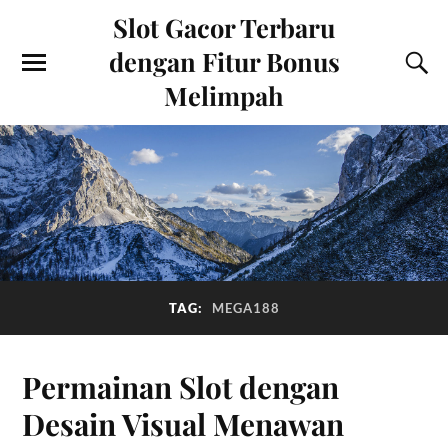
Slot Gacor Terbaru
dengan Fitur Bonus
Melimpah
TAG:
MEGA188
Permainan Slot dengan
Desain Visual Menawan