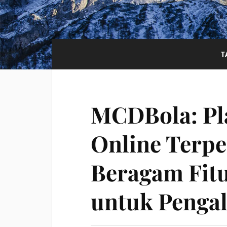
T
MCDBola: Pl
Online Terp
Beragam Fit
untuk Penga