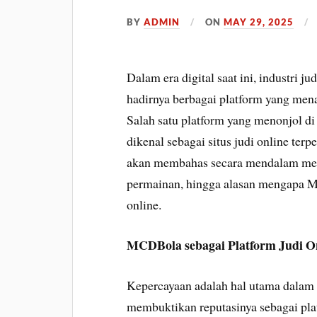
BY
ADMIN
ON
MAY 29, 2025
Dalam era digital saat ini, industri 
hadirnya berbagai platform yang m
Salah satu platform yang menonjol di
dikenal sebagai situs judi online terp
akan membahas secara mendalam men
permainan, hingga alasan mengapa M
online.
MCDBola sebagai Platform Judi On
Kepercayaan adalah hal utama dalam 
membuktikan reputasinya sebagai pla