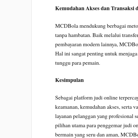
Kemudahan Akses dan Transaksi 
MCDBola mendukung berbagai metod
tanpa hambatan. Baik melalui transfe
pembayaran modern lainnya, MCDBola
Hal ini sangat penting untuk menja
tunggu para pemain.
Kesimpulan
Sebagai platform judi online terper
keamanan, kemudahan akses, serta va
layanan pelanggan yang profesional
pilihan utama para penggemar judi o
bermain yang seru dan aman, MCDBol