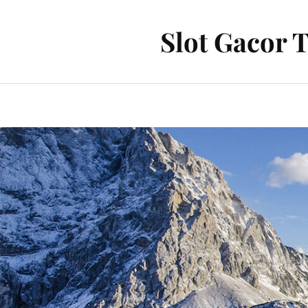
Slot Gacor 