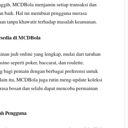
anggih, MCDBola menjamin setiap transaksi dan
gan baik. Hal ini membuat pengguna merasa
an tanpa khawatir terhadap masalah keamanan.
rsedia di MCDBola
n judi online yang lengkap, mulai dari taruhan
sino seperti poker, baccarat, dan roulette.
 bagi pemain dengan berbagai preferensi untuk
ain itu, MCDBola juga rutin meng-update koleksi
rasa bosan dan selalu dapat mencoba permainan
ah Pengguna