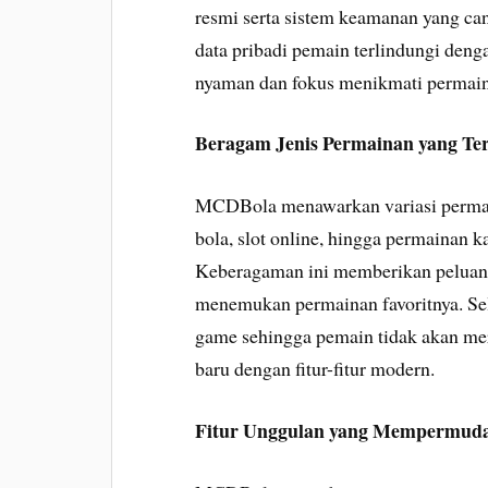
resmi serta sistem keamanan yang c
data pribadi pemain terlindungi den
nyaman dan fokus menikmati permain
Beragam Jenis Permainan yang Te
MCDBola menawarkan variasi permaina
bola, slot online, hingga permainan ka
Keberagaman ini memberikan peluang
menemukan permainan favoritnya. Sel
game sehingga pemain tidak akan me
baru dengan fitur-fitur modern.
Fitur Unggulan yang Mempermud