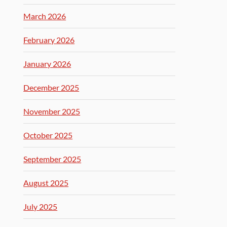
March 2026
February 2026
January 2026
December 2025
November 2025
October 2025
September 2025
August 2025
July 2025