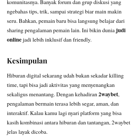
komunitasnya. Banyak forum dan grup diskusi yang
ngebahas tips, trik, sampai strategi biar main makin
seru. Bahkan, pemain baru bisa langsung belajar dari
judi
sharing pengalaman pemain lain. Ini bikin dunia
online
jadi lebih inklusif dan friendly.
Kesimpulan
Hiburan digital sekarang udah bukan sekadar killing
time, tapi bisa jadi aktivitas yang menyenangkan
2waybet
sekaligus menantang. Dengan kehadiran
,
pengalaman bermain terasa lebih segar, aman, dan
interaktif. Kalau kamu lagi nyari platform yang bisa
kasih kombinasi antara hiburan dan tantangan, 2waybet
jelas layak dicoba.