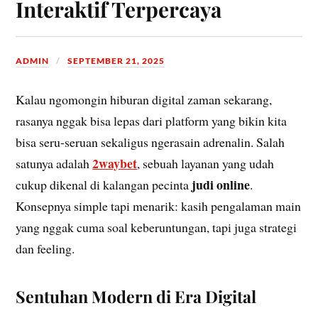
Interaktif Terpercaya
ADMIN
SEPTEMBER 21, 2025
Kalau ngomongin hiburan digital zaman sekarang,
rasanya nggak bisa lepas dari platform yang bikin kita
bisa seru-seruan sekaligus ngerasain adrenalin. Salah
2waybet
satunya adalah
, sebuah layanan yang udah
judi online
cukup dikenal di kalangan pecinta
.
Konsepnya simple tapi menarik: kasih pengalaman main
yang nggak cuma soal keberuntungan, tapi juga strategi
dan feeling.
Sentuhan Modern di Era Digital