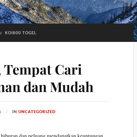
G:
KOI800 TOGEL
, Tempat Cari
man dan Mudah
6
IN
UNCATEGORIZED
uk hiburan dan peluang mendapatkan keuntungan