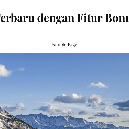
Terbaru dengan Fitur Bo
Sample Page