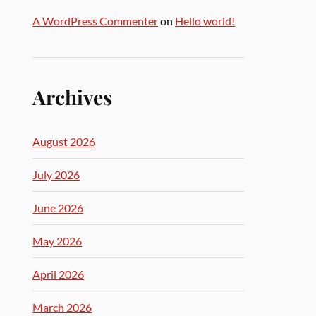
A WordPress Commenter
on
Hello world!
Archives
August 2026
July 2026
June 2026
May 2026
April 2026
March 2026