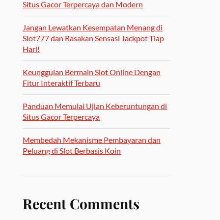
Situs Gacor Terpercaya dan Modern
Jangan Lewatkan Kesempatan Menang di
Slot777 dan Rasakan Sensasi Jackpot Tiap
Hari!
Keunggulan Bermain Slot Online Dengan
Fitur Interaktif Terbaru
Panduan Memulai Ujian Keberuntungan di
Situs Gacor Terpercaya
Membedah Mekanisme Pembayaran dan
Peluang di Slot Berbasis Koin
Recent Comments