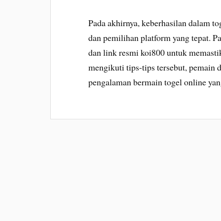
Pada akhirnya, keberhasilan dalam tog
dan pemilihan platform yang tepat. P
dan link resmi koi800 untuk memasti
mengikuti tips-tips tersebut, pemai
pengalaman bermain togel online y