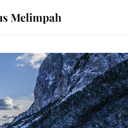
nus Melimpah