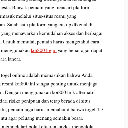
onesia. Banyak pemain yang mencari platform
rmasuk melalui situs-situs resmi yang
n. Salah satu platform yang cukup dikenal di
0, yang menawarkan kemudahan akses dan berbagai
a. Untuk memulai, pemain harus mengetahui cara
ka menggunakan
koi800 login
yang benar agar dapat
ra lancar.
n togel online adalah memastikan bahwa Anda
 resmi koi800 ini sangat penting untuk menjaga
n. Dengan menggunakan koi800 link alternatif
ri risiko penipuan dan tetap berada di situs
in itu, pemain juga harus memahami bahwa togel 4D
tentu agar peluang menang semakin besar.
ah mempelajari pola keluaran angka, mengelola