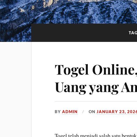
TA
Togel Online
Uang yang A
BY
ADMIN
ON
JANUARY 23, 202
Togel telah menjadi salah satu bent