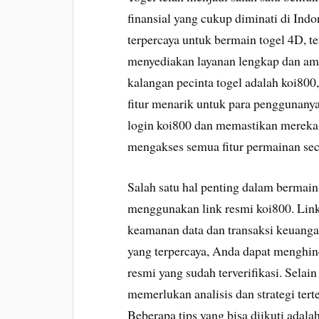
finansial yang cukup diminati di Ind
terpercaya untuk bermain togel 4D, te
menyediakan layanan lengkap dan ama
kalangan pecinta togel adalah koi80
fitur menarik untuk para penggunany
login koi800 dan memastikan mere
mengakses semua fitur permainan seca
Salah satu hal penting dalam bermai
menggunakan link resmi koi800. Link
keamanan data dan transaksi keuanga
yang terpercaya, Anda dapat menghinda
resmi yang sudah terverifikasi. Sela
memerlukan analisis dan strategi ter
Beberapa tips yang bisa diikuti adal