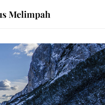
nus Melimpah