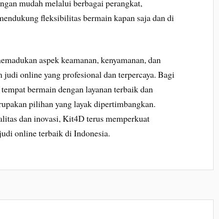
 dengan mudah melalui berbagai perangkat,
endukung fleksibilitas bermain kapan saja dan di
 memadukan aspek keamanan, kenyamanan, dan
 judi online yang profesional dan terpercaya. Bagi
i tempat bermain dengan layanan terbaik dan
upakan pilihan yang layak dipertimbangkan.
litas dan inovasi, Kit4D terus memperkuat
judi online terbaik di Indonesia.