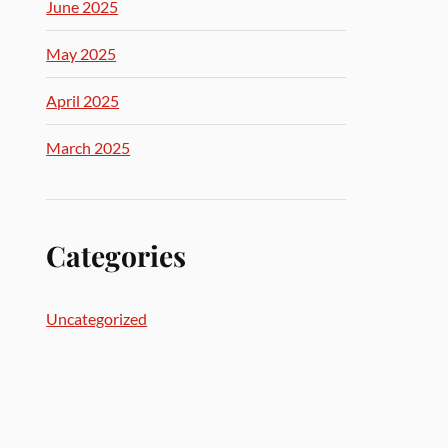
June 2025
May 2025
April 2025
March 2025
Categories
Uncategorized