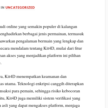
IN
UNCATEGORIZED
udi online yang semakin populer di kalangan
enghadirkan berbagai jenis permainan, termasuk
 menawarkan pengalaman bermain yang lengkap dan
ecara mendalam tentang Kit4D, mulai dari fitur
n akses yang menjadikan platform ini pilihan
.
caya, Kit4D menempatkan keamanan dan
as utama. Teknologi enkripsi canggih diterapkan
ansaksi para pemain, sehingga risiko kebocoran
 itu, Kit4D juga memiliki sistem verifikasi yang
 asli yang dapat mengakses platform, menjaga