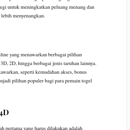
rategi untuk meningkatkan peluang menang dan
 lebih menyenangkan.
online yang menawarkan berbagai pilihan
 3D, 2D, hingga berbagai jenis taruhan lainnya.
awarkan, seperti kemudahan akses, bonus
njadi pilihan populer bagi para pemain togel
t4D
kah pertama yang harus dilakukan adalah