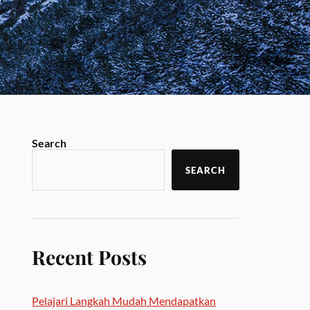
Search
SEARCH
Recent Posts
Pelajari Langkah Mudah Mendapatkan