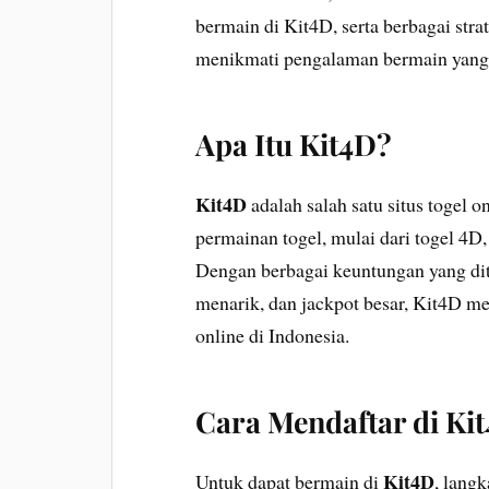
bermain di Kit4D, serta berbagai st
menikmati pengalaman bermain yang
Apa Itu Kit4D?
Kit4D
adalah salah satu situs togel 
permainan togel, mulai dari togel 4D,
Dengan berbagai keuntungan yang dit
menarik, dan jackpot besar, Kit4D me
online di Indonesia.
Cara Mendaftar di Ki
Kit4D
Untuk dapat bermain di
, lang