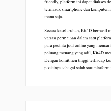
friendly, platform ini dapat diakses
termasuk smartphone dan komputer, m
mana saja.
Secara keseluruhan, Kit4D berhasil
variasi permainan dalam satu platform
para pecinta judi online yang mencar
peluang menang yang adil, Kit4D mer
Dengan komitmen tinggi terhadap kua
posisinya sebagai salah satu platform 