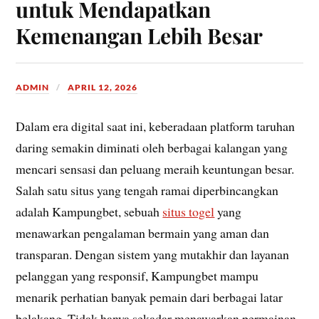
untuk Mendapatkan
Kemenangan Lebih Besar
ADMIN
APRIL 12, 2026
Dalam era digital saat ini, keberadaan platform taruhan
daring semakin diminati oleh berbagai kalangan yang
mencari sensasi dan peluang meraih keuntungan besar.
Salah satu situs yang tengah ramai diperbincangkan
adalah Kampungbet, sebuah
situs togel
yang
menawarkan pengalaman bermain yang aman dan
transparan. Dengan sistem yang mutakhir dan layanan
pelanggan yang responsif, Kampungbet mampu
menarik perhatian banyak pemain dari berbagai latar
belakang. Tidak hanya sekadar menawarkan permainan,