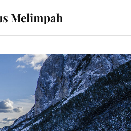
nus Melimpah