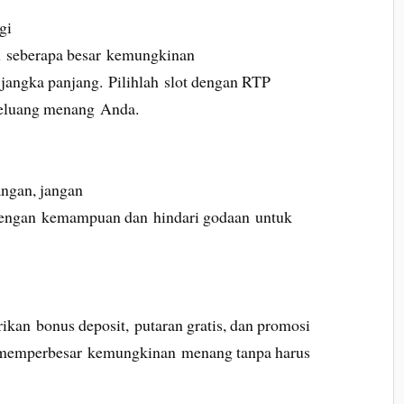
gi
an seberapa besar kemungkinan
angka panjang. Pilihlah slot dengan RTP
eluang menang Anda.
ngan, jangan
 dengan kemampuan dan hindari godaan untuk
ikan bonus deposit, putaran gratis, dan promosi
k memperbesar kemungkinan menang tanpa harus