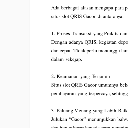
Ada berbagai alasan mengapa para p
situs slot QRIS Gacor, di antaranya:
1. Proses Transaksi yang Praktis dan
Dengan adanya QRIS, kegiatan deposi
dan cepat. Tidak perlu menunggu lama
dalam sekejap.
2. Keamanan yang Terjamin
Situs slot QRIS Gacor umumnya beke
pembayaran yang terpercaya, sehingg
3. Peluang Menang yang Lebih Baik
Julukan “Gacor” menunjukkan bahwa 
dan bonus besar kepada para pemainn