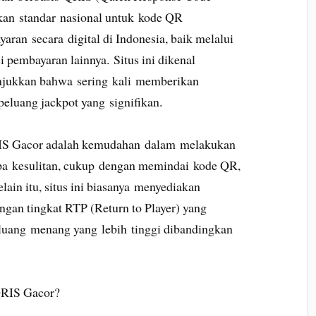
an standar nasional untuk kode QR
an secara digital di Indonesia, baik melalui
i pembayaran lainnya. Situs ini dikenal
jukkan bahwa sering kali memberikan
luang jackpot yang signifikan.
QRIS Gacor adalah kemudahan dalam melakukan
npa kesulitan, cukup dengan memindai kode QR,
elain itu, situs ini biasanya menyediakan
engan tingkat RTP (Return to Player) yang
luang menang yang lebih tinggi dibandingkan
QRIS Gacor?