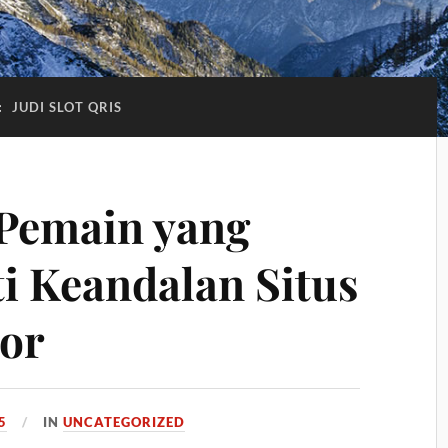
:
JUDI SLOT QRIS
Pemain yang
i Keandalan Situs
cor
5
IN
UNCATEGORIZED