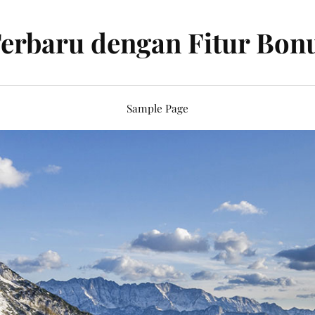
Terbaru dengan Fitur Bo
Sample Page