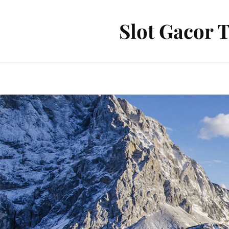
Slot Gacor 