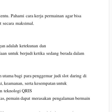
ertentu. Pahami cara kerja permainan agar bisa
t secara maksimal.
an adalah ketekunan dan
odaan untuk berjudi ketika sedang berada dalam
n utama bagi para penggemar judi slot daring di
i, keamanan, serta kesempatan untuk
n teknologi QRIS
itas, pemain dapat merasakan pengalaman bermain