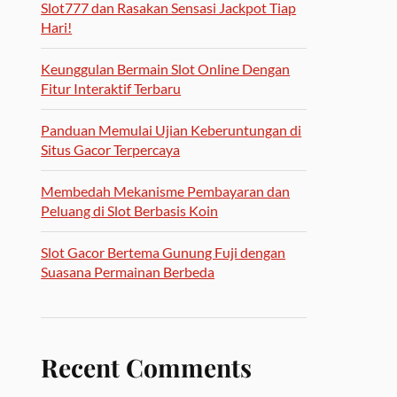
Slot777 dan Rasakan Sensasi Jackpot Tiap
Hari!
Keunggulan Bermain Slot Online Dengan
Fitur Interaktif Terbaru
Panduan Memulai Ujian Keberuntungan di
Situs Gacor Terpercaya
Membedah Mekanisme Pembayaran dan
Peluang di Slot Berbasis Koin
Slot Gacor Bertema Gunung Fuji dengan
Suasana Permainan Berbeda
Recent Comments