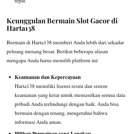
tepat.
Keunggulan Bermain Slot Gacor di
Harta138
Bermain di Harta138 memberi Anda lebih dari sekadar
peluang menang besar. Berikut beberapa alasan
mengapa Anda harus memilih platform ini:
Keamanan dan Kepercayaan
Harta138 memiliki lisensi resmi dan sistem
keamanan yang ketat untuk memastikan semua data
pribadi Anda terlindungi dengan baik. Anda bisa
bermain dengan tenang, mengetahui bahwa
informasi Anda aman.
Pilihan Permainan yang Lengkap