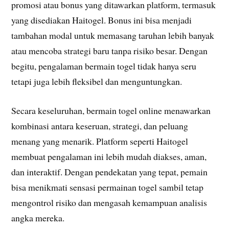
promosi atau bonus yang ditawarkan platform, termasuk
yang disediakan Haitogel. Bonus ini bisa menjadi
tambahan modal untuk memasang taruhan lebih banyak
atau mencoba strategi baru tanpa risiko besar. Dengan
begitu, pengalaman bermain togel tidak hanya seru
tetapi juga lebih fleksibel dan menguntungkan.
Secara keseluruhan, bermain togel online menawarkan
kombinasi antara keseruan, strategi, dan peluang
menang yang menarik. Platform seperti Haitogel
membuat pengalaman ini lebih mudah diakses, aman,
dan interaktif. Dengan pendekatan yang tepat, pemain
bisa menikmati sensasi permainan togel sambil tetap
mengontrol risiko dan mengasah kemampuan analisis
angka mereka.