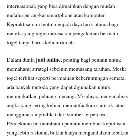
internasional, yang bisa dimainkan dengan mudah
melalui perangkat smartphone atau komputer.
Kepraktisan ini tentu menjadi daya tarik utama bagi
mereka yang ingin merasakan pengalaman bermain
togel tanpa harus keluar rumah.
judi online
Dalam dunia
, penting bagi pemain untuk
memahami strategi sebelum memasang taruhan. Meski
togel terlihat seperti permainan keberuntungan semata,
ada banyak metode yang dapat digunakan untuk
meningkatkan peluang menang. Misalnya, menganalisis
angka yang sering keluar, memanfaatkan statistik, atau
menggunakan prediksi dari sumber terpercaya.
Pendekatan ini membantu pemain membuat keputusan
yang lebih rasional, bukan hanya mengandalkan tebakan