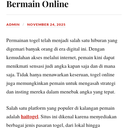
Bermain Online
ADMIN
NOVEMBER 24, 2025
Permainan togel telah menjadi salah satu hiburan yang
digemari banyak orang di era digital ini. Dengan
kemudahan akses melalui internet, pemain kini dapat
menikmati sensasi judi angka kapan saja dan di mana
saja. Tidak hanya menawarkan keseruan, togel online
juga memungkinkan pemain untuk mengasah strategi
dan insting mereka dalam menebak angka yang tepat.
Salah satu platform yang populer di kalangan pemain
haitogel
adalah
. Situs ini dikenal karena menyediakan
berbagai jenis pasaran togel, dari lokal hingga