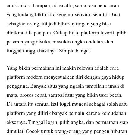
aduk antara harapan, adrenalin, sama rasa penasaran
yang kadang bikin kita senyum-senyum sendiri. Buat
sebagian orang, ini jadi hiburan ringan yang bisa
dinikmati kapan pun. Cukup buka platform favorit, pilih
pasaran yang disuka, masukin angka andalan, dan
tinggal tunggu hasilnya. Simple banget.
Yang bikin permainan ini makin relevan adalah cara
platform modern menyesuaikan diri dengan gaya hidup
pengguna. Banyak situs yang ngasih tampilan ramah di
mata, proses cepat, sampai fitur yang bikin user betah.
hai togel
Di antara itu semua,
muncul sebagai salah satu
platform yang dilirik banyak pemain karena kemudahan
aksesnya. Tinggal login, pilih angka, dan permainan siap
dimulai. Cocok untuk orang-orang yang pengen hiburan