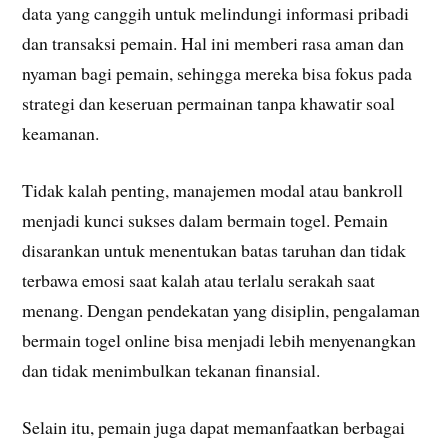
data yang canggih untuk melindungi informasi pribadi
dan transaksi pemain. Hal ini memberi rasa aman dan
nyaman bagi pemain, sehingga mereka bisa fokus pada
strategi dan keseruan permainan tanpa khawatir soal
keamanan.
Tidak kalah penting, manajemen modal atau bankroll
menjadi kunci sukses dalam bermain togel. Pemain
disarankan untuk menentukan batas taruhan dan tidak
terbawa emosi saat kalah atau terlalu serakah saat
menang. Dengan pendekatan yang disiplin, pengalaman
bermain togel online bisa menjadi lebih menyenangkan
dan tidak menimbulkan tekanan finansial.
Selain itu, pemain juga dapat memanfaatkan berbagai