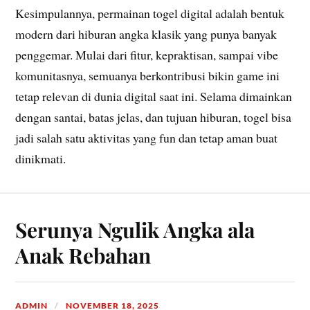
Kesimpulannya, permainan togel digital adalah bentuk
modern dari hiburan angka klasik yang punya banyak
penggemar. Mulai dari fitur, kepraktisan, sampai vibe
komunitasnya, semuanya berkontribusi bikin game ini
tetap relevan di dunia digital saat ini. Selama dimainkan
dengan santai, batas jelas, dan tujuan hiburan, togel bisa
jadi salah satu aktivitas yang fun dan tetap aman buat
dinikmati.
Serunya Ngulik Angka ala
Anak Rebahan
ADMIN
NOVEMBER 18, 2025