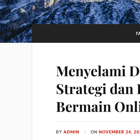
T
Menyelami Du
Strategi dan
Bermain Onl
BY
ADMIN
ON
NOVEMBER 24, 20