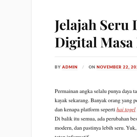
Jelajah Seru
Digital Masa
BY
ADMIN
ON
NOVEMBER 22, 20
Permainan angka selalu punya daya tari
kayak sekarang. Banyak orang yang 
dan kenapa platform seperti
hai togel
Di balik itu semua, ada perubahan b
modern, dan pastinya lebih seru. Yuk,
tetap informatif.