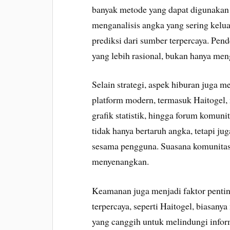
banyak metode yang dapat digunakan
menganalisis angka yang sering kelu
prediksi dari sumber terpercaya. P
yang lebih rasional, bukan hanya me
Selain strategi, aspek hiburan juga m
platform modern, termasuk Haitogel, m
grafik statistik, hingga forum komuni
tidak hanya bertaruh angka, tetapi ju
sesama pengguna. Suasana komunitas
menyenangkan.
Keamanan juga menjadi faktor penting
terpercaya, seperti Haitogel, biasany
yang canggih untuk melindungi inform