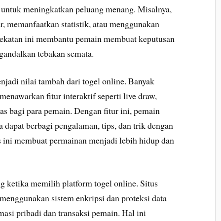
 untuk meningkatkan peluang menang. Misalnya,
ar, memanfaatkan statistik, atau menggunakan
endekatan ini membantu pemain membuat keputusan
ngandalkan tebakan semata.
enjadi nilai tambah dari togel online. Banyak
enawarkan fitur interaktif seperti live draw,
tas bagi para pemain. Dengan fitur ini, pemain
ga dapat berbagi pengalaman, tips, dan trik dengan
 ini membuat permainan menjadi lebih hidup dan
 ketika memilih platform togel online. Situs
a menggunakan sistem enkripsi dan proteksi data
asi pribadi dan transaksi pemain. Hal ini