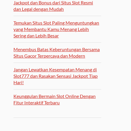
Jackpot dan Bonus dari Situs Slot Resmi
dan Legal dengan Mudah
Temukan Situs Slot Paling Menguntungkan
yang Membantu Kamu Menang Lebih
Sering dan Lebih Besar
Menembus Batas Keberuntungan Bersama
Situs Gacor Terpercaya dan Modern
Jangan Lewatkan Kesempatan Menang di
Slot777 dan Rasakan Sensasi Jackpot Tiap
Hari!
Keunggulan Bermain Slot Online Dengan
Fitur Interaktif Terbaru