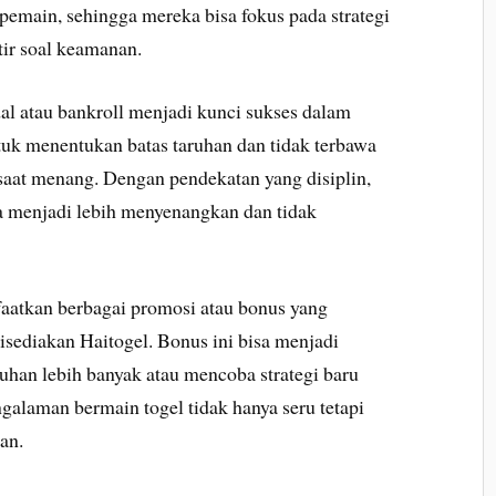
emain, sehingga mereka bisa fokus pada strategi
ir soal keamanan.
l atau bankroll menjadi kunci sukses dalam
tuk menentukan batas taruhan dan tidak terbawa
h saat menang. Dengan pendekatan yang disiplin,
a menjadi lebih menyenangkan dan tidak
faatkan berbagai promosi atau bonus yang
isediakan Haitogel. Bonus ini bisa menjadi
han lebih banyak atau mencoba strategi baru
ngalaman bermain togel tidak hanya seru tetapi
an.