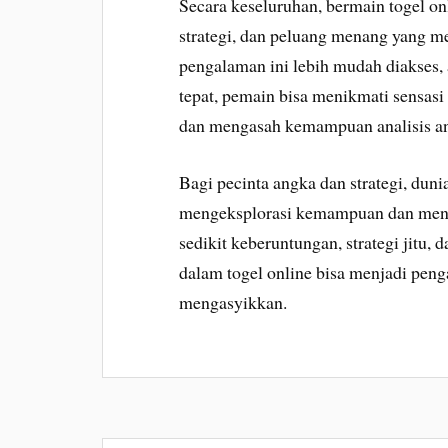
Secara keseluruhan, bermain togel o
strategi, dan peluang menang yang m
pengalaman ini lebih mudah diakses,
tepat, pemain bisa menikmati sensasi
dan mengasah kemampuan analisis a
Bagi pecinta angka dan strategi, duni
mengeksplorasi kemampuan dan meni
sedikit keberuntungan, strategi jitu,
dalam togel online bisa menjadi pe
mengasyikkan.