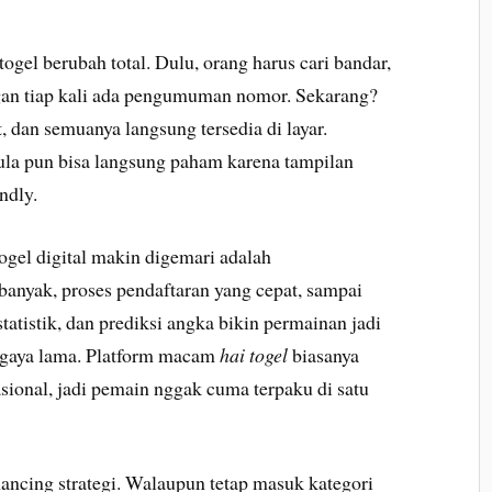
gel berubah total. Dulu, orang harus cari bandar,
gan tiap kali ada pengumuman nomor. Sekarang?
, dan semuanya langsung tersedia di layar.
la pun bisa langsung paham karena tampilan
ndly.
ogel digital makin digemari adalah
banyak, proses pendaftaran yang cepat, sampai
 statistik, dan prediksi angka bikin permainan jadi
g gaya lama. Platform macam
hai togel
biasanya
ional, jadi pemain nggak cuma terpaku di satu
mancing strategi. Walaupun tetap masuk kategori