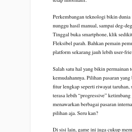
Perkembangan teknologi bikin dunia to
nunggu hasil manual, sampai deg-de
Tinggal buka smartphone, klik sedikit
Fleksibel parah. Bahkan pemain pemu
platform sekarang jauh lebih user-frie
Salah satu hal yang bikin permainan t
kemudahannya. Pilihan pasaran yang 
fitur lengkap seperti riwayat taruhan,
terasa lebih “progressive” ketimban
menawarkan berbagai pasaran internas
pilihan aja. Seru kan?
Di sisi lain, game ini juga cukup me