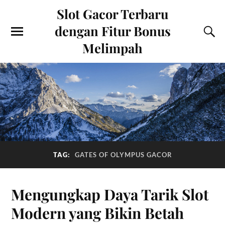
Slot Gacor Terbaru
dengan Fitur Bonus
Melimpah
TAG:
GATES OF OLYMPUS GACOR
Mengungkap Daya Tarik Slot
Modern yang Bikin Betah