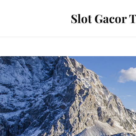
Slot Gacor 