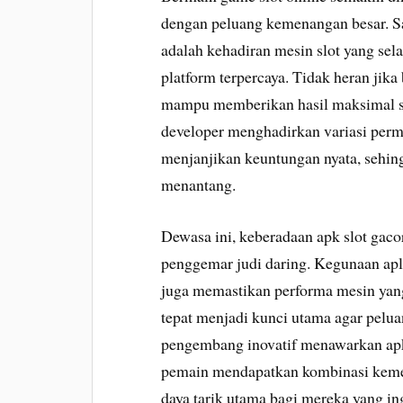
dengan peluang kemenangan besar. Sa
adalah kehadiran mesin slot yang sela
platform terpercaya. Tidak heran jik
mampu memberikan hasil maksimal set
developer menghadirkan variasi perm
menjanjikan keuntungan nyata, sehi
menantang.
Dewasa ini, keberadaan apk slot gaco
penggemar judi daring. Kegunaan apli
juga memastikan performa mesin yang 
tepat menjadi kunci utama agar pelu
pengembang inovatif menawarkan ap
pemain mendapatkan kombinasi kemena
daya tarik utama bagi mereka yang i