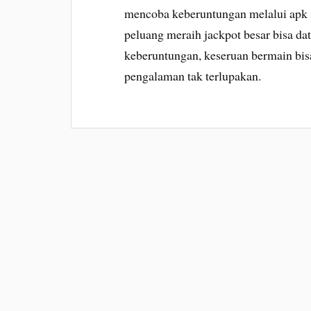
mencoba keberuntungan melalui apk sl
peluang meraih jackpot besar bisa da
keberuntungan, keseruan bermain bis
pengalaman tak terlupakan.