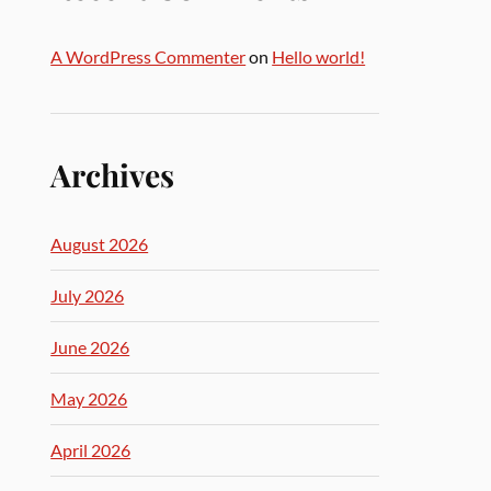
A WordPress Commenter
on
Hello world!
Archives
August 2026
July 2026
June 2026
May 2026
April 2026