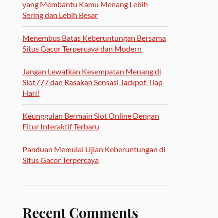
yang Membantu Kamu Menang Lebih
Sering dan Lebih Besar
Menembus Batas Keberuntungan Bersama
Situs Gacor Terpercaya dan Modern
Jangan Lewatkan Kesempatan Menang di
Slot777 dan Rasakan Sensasi Jackpot Tiap
Hari!
Keunggulan Bermain Slot Online Dengan
Fitur Interaktif Terbaru
Panduan Memulai Ujian Keberuntungan di
Situs Gacor Terpercaya
Recent Comments