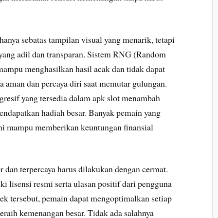
hanya sebatas tampilan visual yang menarik, tetapi
 yang adil dan transparan. Sistem RNG (Random
ampu menghasilkan hasil acak dan tidak dapat
a aman dan percaya diri saat memutar gulungan.
rogresif yang tersedia dalam apk slot menambah
mendapatkan hadiah besar. Banyak pemain yang
ni mampu memberikan keuntungan finansial
r dan terpercaya harus dilakukan dengan cermat.
i lisensi resmi serta ulasan positif dari pengguna
k tersebut, pemain dapat mengoptimalkan setiap
eraih kemenangan besar. Tidak ada salahnya