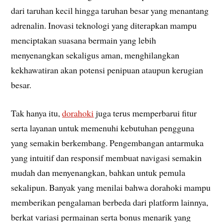
dari taruhan kecil hingga taruhan besar yang menantang
adrenalin. Inovasi teknologi yang diterapkan mampu
menciptakan suasana bermain yang lebih
menyenangkan sekaligus aman, menghilangkan
kekhawatiran akan potensi penipuan ataupun kerugian
besar.
Tak hanya itu,
dorahoki
juga terus memperbarui fitur
serta layanan untuk memenuhi kebutuhan pengguna
yang semakin berkembang. Pengembangan antarmuka
yang intuitif dan responsif membuat navigasi semakin
mudah dan menyenangkan, bahkan untuk pemula
sekalipun. Banyak yang menilai bahwa dorahoki mampu
memberikan pengalaman berbeda dari platform lainnya,
berkat variasi permainan serta bonus menarik yang