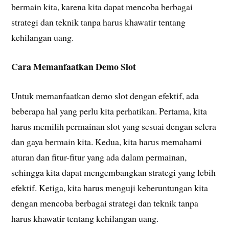
bermain kita, karena kita dapat mencoba berbagai
strategi dan teknik tanpa harus khawatir tentang
kehilangan uang.
Cara Memanfaatkan Demo Slot
Untuk memanfaatkan demo slot dengan efektif, ada
beberapa hal yang perlu kita perhatikan. Pertama, kita
harus memilih permainan slot yang sesuai dengan selera
dan gaya bermain kita. Kedua, kita harus memahami
aturan dan fitur-fitur yang ada dalam permainan,
sehingga kita dapat mengembangkan strategi yang lebih
efektif. Ketiga, kita harus menguji keberuntungan kita
dengan mencoba berbagai strategi dan teknik tanpa
harus khawatir tentang kehilangan uang.