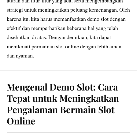
aturan dan fitur-fitur yang ada, serta mengembangkan
strategi untuk meningkatkan peluang kemenangan. Oleh
karena itu, kita harus memanfaatkan demo slot dengan
efektif dan memperhatikan beberapa hal yang telah
disebutkan di atas. Dengan demikian, kita dapat
menikmati permainan slot online dengan lebih aman
dan nyaman.
Mengenal Demo Slot: Cara
Tepat untuk Meningkatkan
Pengalaman Bermain Slot
Online