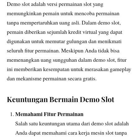
Demo slot adalah versi permainan slot yang
memungkinkan pemain untuk mencoba permainan
tanpa mempertaruhkan uang asli. Dalam demo slot,
pemain diberikan sejumlah kredit virtual yang dapat
digunakan untuk memutar gulungan dan menikmati
seluruh fitur permainan. Meskipun Anda tidak bisa
memenangkan uang sungguhan dalam demo slot, fitur
ini memberikan kesempatan untuk merasakan gameplay
dan mekanisme permainan secara gratis.
Keuntungan Bermain Demo Slot
Memahami Fitur Permainan
Salah satu keuntungan utama dari demo slot adalah
Anda dapat memahami cara kerja mesin slot tanpa