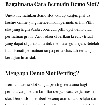
Bagaimana Cara Bermain Demo Slot?
Untuk memainkan demo slot, cukup kunjungi situs
kasino online yang menyediakan permainan ini. Pilih
slot yang ingin Anda coba, dan pilih opsi demo atau
permainan gratis. Anda akan diberikan kredit virtual
yang dapat digunakan untuk memutar gulungan. Setelah
itu, nikmati permainan tanpa perlu khawatir tentang
kerugian finansial.
Mengapa Demo Slot Penting?
Bermain demo slot sangat penting, terutama bagi
pemula yang belum familiar dengan cara kerja mesin
slot. Demo slot memberi kesempatan untuk belajar dan