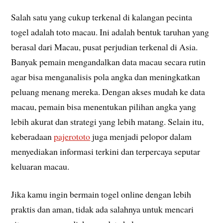
Salah satu yang cukup terkenal di kalangan pecinta
togel adalah toto macau. Ini adalah bentuk taruhan yang
berasal dari Macau, pusat perjudian terkenal di Asia.
Banyak pemain mengandalkan data macau secara rutin
agar bisa menganalisis pola angka dan meningkatkan
peluang menang mereka. Dengan akses mudah ke data
macau, pemain bisa menentukan pilihan angka yang
lebih akurat dan strategi yang lebih matang. Selain itu,
keberadaan
pajerototo
juga menjadi pelopor dalam
menyediakan informasi terkini dan terpercaya seputar
keluaran macau.
Jika kamu ingin bermain togel online dengan lebih
praktis dan aman, tidak ada salahnya untuk mencari