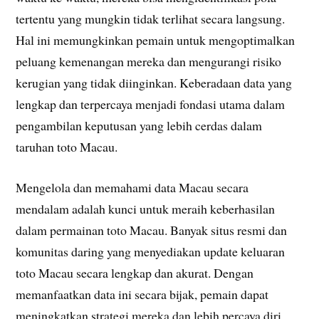
tertentu yang mungkin tidak terlihat secara langsung.
Hal ini memungkinkan pemain untuk mengoptimalkan
peluang kemenangan mereka dan mengurangi risiko
kerugian yang tidak diinginkan. Keberadaan data yang
lengkap dan terpercaya menjadi fondasi utama dalam
pengambilan keputusan yang lebih cerdas dalam
taruhan toto Macau.
Mengelola dan memahami data Macau secara
mendalam adalah kunci untuk meraih keberhasilan
dalam permainan toto Macau. Banyak situs resmi dan
komunitas daring yang menyediakan update keluaran
toto Macau secara lengkap dan akurat. Dengan
memanfaatkan data ini secara bijak, pemain dapat
meningkatkan strategi mereka dan lebih percaya diri