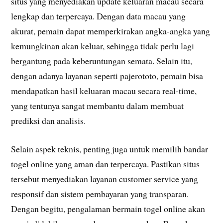
situs yang menyediakan update keluaran macau secara
lengkap dan terpercaya. Dengan data macau yang
akurat, pemain dapat memperkirakan angka-angka yang
kemungkinan akan keluar, sehingga tidak perlu lagi
bergantung pada keberuntungan semata. Selain itu,
dengan adanya layanan seperti pajerototo, pemain bisa
mendapatkan hasil keluaran macau secara real-time,
yang tentunya sangat membantu dalam membuat
prediksi dan analisis.
Selain aspek teknis, penting juga untuk memilih bandar
togel online yang aman dan terpercaya. Pastikan situs
tersebut menyediakan layanan customer service yang
responsif dan sistem pembayaran yang transparan.
Dengan begitu, pengalaman bermain togel online akan