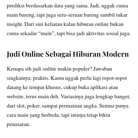
prediksi berdasarkan data yang sama. Jadi, nggak cuma
main bareng, tapi juga seru-seruan bareng sambil tukar
insight. Dari sini keliatan kalau hiburan online bukan
cuma sekadar “main”, tapi bisa jadi aktivitas sosial juga.
Judi Online Sebagai Hiburan Modern
Kenapa sih judi online makin populer? Jawaban
singkatnya: praktis. Kamu nggak perlu lagi repot-repot
datang ke tempat khusus, cukup buka aplikasi atau
website, terus main deh. Variasinya juga lengkap banget,
dari slot, poker, sampai permainan angka. Semua punya
cara main yang berbeda, tapi intinya tetap bikin
penasaran.