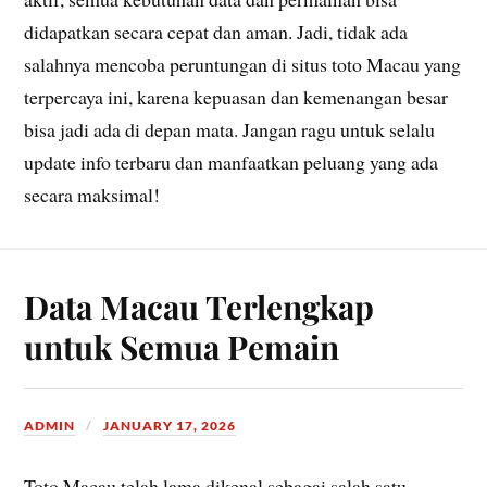
didapatkan secara cepat dan aman. Jadi, tidak ada
salahnya mencoba peruntungan di situs toto Macau yang
terpercaya ini, karena kepuasan dan kemenangan besar
bisa jadi ada di depan mata. Jangan ragu untuk selalu
update info terbaru dan manfaatkan peluang yang ada
secara maksimal!
Data Macau Terlengkap
untuk Semua Pemain
ADMIN
JANUARY 17, 2026
Toto Macau telah lama dikenal sebagai salah satu