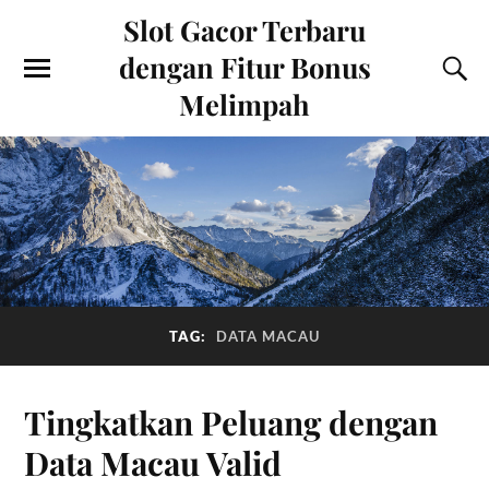
Slot Gacor Terbaru
dengan Fitur Bonus
Melimpah
TAG:
DATA MACAU
Tingkatkan Peluang dengan
Data Macau Valid