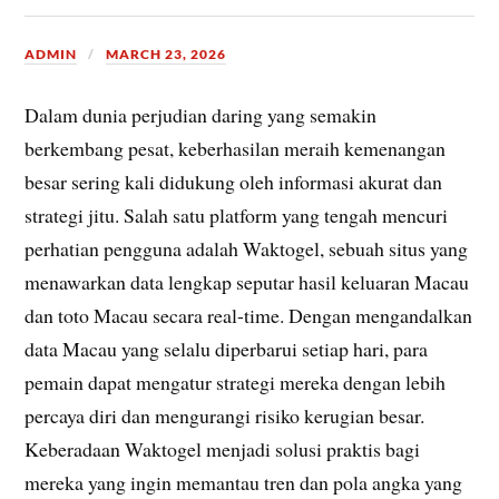
ADMIN
MARCH 23, 2026
Dalam dunia perjudian daring yang semakin
berkembang pesat, keberhasilan meraih kemenangan
besar sering kali didukung oleh informasi akurat dan
strategi jitu. Salah satu platform yang tengah mencuri
perhatian pengguna adalah Waktogel, sebuah situs yang
menawarkan data lengkap seputar hasil keluaran Macau
dan toto Macau secara real-time. Dengan mengandalkan
data Macau yang selalu diperbarui setiap hari, para
pemain dapat mengatur strategi mereka dengan lebih
percaya diri dan mengurangi risiko kerugian besar.
Keberadaan Waktogel menjadi solusi praktis bagi
mereka yang ingin memantau tren dan pola angka yang