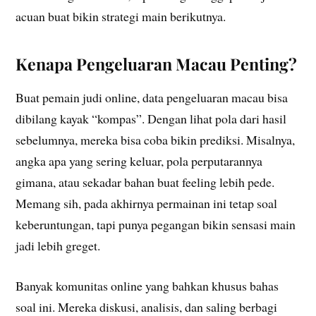
acuan buat bikin strategi main berikutnya.
Kenapa Pengeluaran Macau Penting?
Buat pemain judi online, data pengeluaran macau bisa
dibilang kayak “kompas”. Dengan lihat pola dari hasil
sebelumnya, mereka bisa coba bikin prediksi. Misalnya,
angka apa yang sering keluar, pola perputarannya
gimana, atau sekadar bahan buat feeling lebih pede.
Memang sih, pada akhirnya permainan ini tetap soal
keberuntungan, tapi punya pegangan bikin sensasi main
jadi lebih greget.
Banyak komunitas online yang bahkan khusus bahas
soal ini. Mereka diskusi, analisis, dan saling berbagi