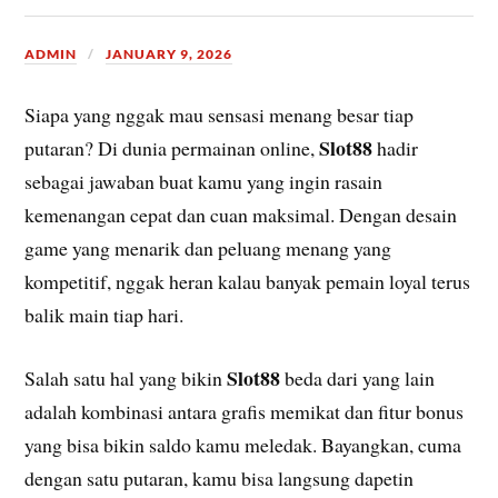
ADMIN
JANUARY 9, 2026
Siapa yang nggak mau sensasi menang besar tiap
Slot88
putaran? Di dunia permainan online,
hadir
sebagai jawaban buat kamu yang ingin rasain
kemenangan cepat dan cuan maksimal. Dengan desain
game yang menarik dan peluang menang yang
kompetitif, nggak heran kalau banyak pemain loyal terus
balik main tiap hari.
Slot88
Salah satu hal yang bikin
beda dari yang lain
adalah kombinasi antara grafis memikat dan fitur bonus
yang bisa bikin saldo kamu meledak. Bayangkan, cuma
dengan satu putaran, kamu bisa langsung dapetin