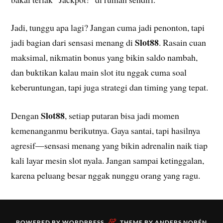
Jadi, tunggu apa lagi? Jangan cuma jadi penonton, tapi
Slot88
jadi bagian dari sensasi menang di
. Rasain cuan
maksimal, nikmatin bonus yang bikin saldo nambah,
dan buktikan kalau main slot itu nggak cuma soal
keberuntungan, tapi juga strategi dan timing yang tepat.
Slot88
Dengan
, setiap putaran bisa jadi momen
kemenanganmu berikutnya. Gaya santai, tapi hasilnya
agresif—sensasi menang yang bikin adrenalin naik tiap
kali layar mesin slot nyala. Jangan sampai ketinggalan,
karena peluang besar nggak nunggu orang yang ragu.
&
POWERED BY
WORDPRESS
THEME BY
ANDERS NORÉN