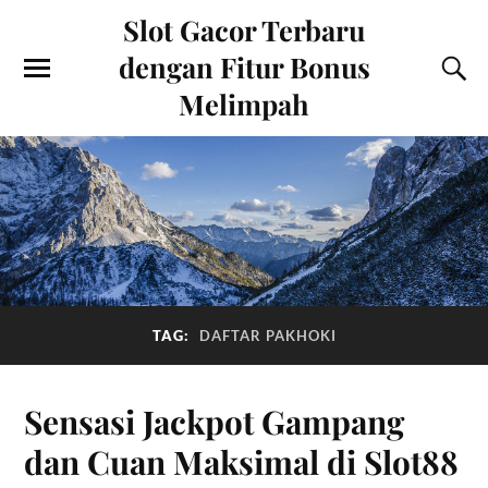
Slot Gacor Terbaru
dengan Fitur Bonus
Melimpah
TAG:
DAFTAR PAKHOKI
Sensasi Jackpot Gampang
dan Cuan Maksimal di Slot88