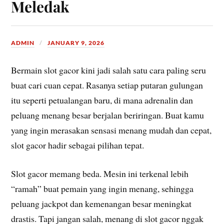
Meledak
ADMIN
JANUARY 9, 2026
Bermain slot gacor kini jadi salah satu cara paling seru
buat cari cuan cepat. Rasanya setiap putaran gulungan
itu seperti petualangan baru, di mana adrenalin dan
peluang menang besar berjalan beriringan. Buat kamu
yang ingin merasakan sensasi menang mudah dan cepat,
slot gacor hadir sebagai pilihan tepat.
Slot gacor memang beda. Mesin ini terkenal lebih
“ramah” buat pemain yang ingin menang, sehingga
peluang jackpot dan kemenangan besar meningkat
drastis. Tapi jangan salah, menang di slot gacor nggak