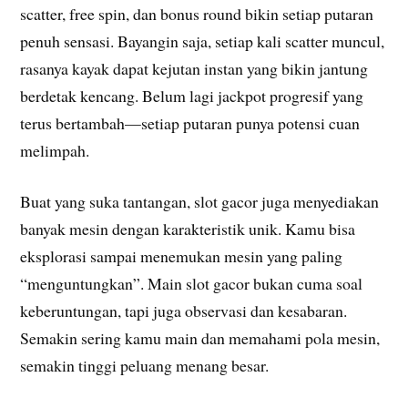
scatter, free spin, dan bonus round bikin setiap putaran
penuh sensasi. Bayangin saja, setiap kali scatter muncul,
rasanya kayak dapat kejutan instan yang bikin jantung
berdetak kencang. Belum lagi jackpot progresif yang
terus bertambah—setiap putaran punya potensi cuan
melimpah.
Buat yang suka tantangan, slot gacor juga menyediakan
banyak mesin dengan karakteristik unik. Kamu bisa
eksplorasi sampai menemukan mesin yang paling
“menguntungkan”. Main slot gacor bukan cuma soal
keberuntungan, tapi juga observasi dan kesabaran.
Semakin sering kamu main dan memahami pola mesin,
semakin tinggi peluang menang besar.