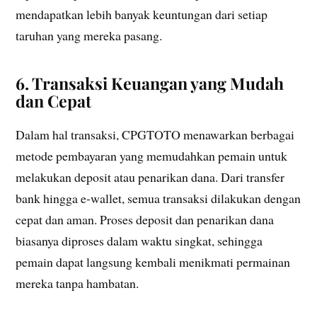
mendapatkan lebih banyak keuntungan dari setiap
taruhan yang mereka pasang.
6. Transaksi Keuangan yang Mudah
dan Cepat
Dalam hal transaksi, CPGTOTO menawarkan berbagai
metode pembayaran yang memudahkan pemain untuk
melakukan deposit atau penarikan dana. Dari transfer
bank hingga e-wallet, semua transaksi dilakukan dengan
cepat dan aman. Proses deposit dan penarikan dana
biasanya diproses dalam waktu singkat, sehingga
pemain dapat langsung kembali menikmati permainan
mereka tanpa hambatan.