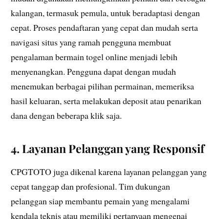
kalangan, termasuk pemula, untuk beradaptasi dengan
cepat. Proses pendaftaran yang cepat dan mudah serta
navigasi situs yang ramah pengguna membuat
pengalaman bermain togel online menjadi lebih
menyenangkan. Pengguna dapat dengan mudah
menemukan berbagai pilihan permainan, memeriksa
hasil keluaran, serta melakukan deposit atau penarikan
dana dengan beberapa klik saja.
4. Layanan Pelanggan yang Responsif
CPGTOTO juga dikenal karena layanan pelanggan yang
cepat tanggap dan profesional. Tim dukungan
pelanggan siap membantu pemain yang mengalami
kendala teknis atau memiliki pertanyaan mengenai