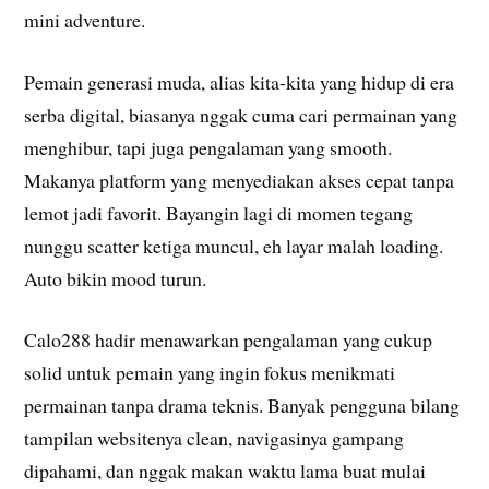
mini adventure.
Pemain generasi muda, alias kita-kita yang hidup di era
serba digital, biasanya nggak cuma cari permainan yang
menghibur, tapi juga pengalaman yang smooth.
Makanya platform yang menyediakan akses cepat tanpa
lemot jadi favorit. Bayangin lagi di momen tegang
nunggu scatter ketiga muncul, eh layar malah loading.
Auto bikin mood turun.
Calo288 hadir menawarkan pengalaman yang cukup
solid untuk pemain yang ingin fokus menikmati
permainan tanpa drama teknis. Banyak pengguna bilang
tampilan websitenya clean, navigasinya gampang
dipahami, dan nggak makan waktu lama buat mulai