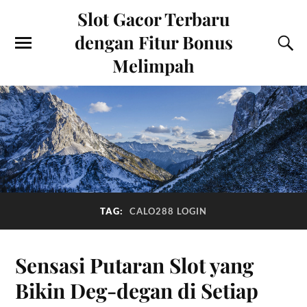
Slot Gacor Terbaru
dengan Fitur Bonus
Melimpah
TAG:
CALO288 LOGIN
Sensasi Putaran Slot yang
Bikin Deg-degan di Setiap