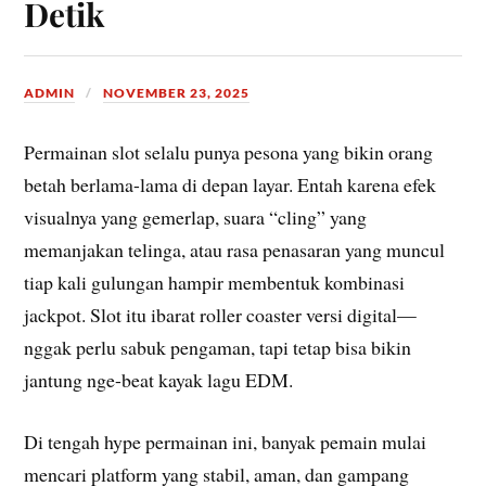
Detik
ADMIN
NOVEMBER 23, 2025
Permainan slot selalu punya pesona yang bikin orang
betah berlama-lama di depan layar. Entah karena efek
visualnya yang gemerlap, suara “cling” yang
memanjakan telinga, atau rasa penasaran yang muncul
tiap kali gulungan hampir membentuk kombinasi
jackpot. Slot itu ibarat roller coaster versi digital—
nggak perlu sabuk pengaman, tapi tetap bisa bikin
jantung nge-beat kayak lagu EDM.
Di tengah hype permainan ini, banyak pemain mulai
mencari platform yang stabil, aman, dan gampang