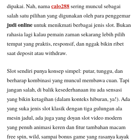
calo288
dipakai. Nah, nama
sering muncul sebagai
salah satu pilihan yang digunakan oleh para penggemar
judi online
untuk menikmati berbagai jenis slot. Bukan
rahasia lagi kalau pemain zaman sekarang lebih pilih
tempat yang praktis, responsif, dan nggak bikin ribet
saat deposit atau withdraw.
Slot sendiri punya konsep simpel: putar, tunggu, dan
berharap kombinasi yang muncul membawa cuan. Tapi
jangan salah, di balik kesederhanaan itu ada sensasi
yang bikin ketagihan (dalam konteks hiburan, ya!). Ada
yang suka jenis slot klasik dengan tiga gulungan ala
mesin jadul, ada juga yang doyan slot video modern
yang penuh animasi keren dan fitur tambahan macam
free spin, wild, sampai bonus game yang rasanya kayak