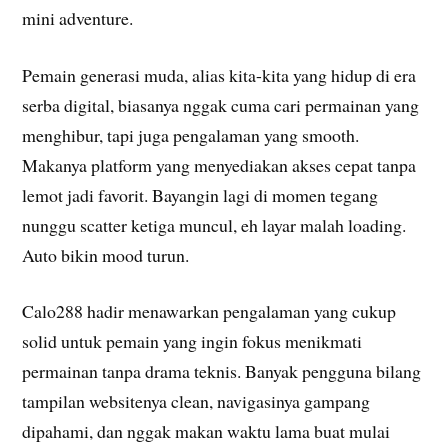
mini adventure.
Pemain generasi muda, alias kita-kita yang hidup di era
serba digital, biasanya nggak cuma cari permainan yang
menghibur, tapi juga pengalaman yang smooth.
Makanya platform yang menyediakan akses cepat tanpa
lemot jadi favorit. Bayangin lagi di momen tegang
nunggu scatter ketiga muncul, eh layar malah loading.
Auto bikin mood turun.
Calo288 hadir menawarkan pengalaman yang cukup
solid untuk pemain yang ingin fokus menikmati
permainan tanpa drama teknis. Banyak pengguna bilang
tampilan websitenya clean, navigasinya gampang
dipahami, dan nggak makan waktu lama buat mulai