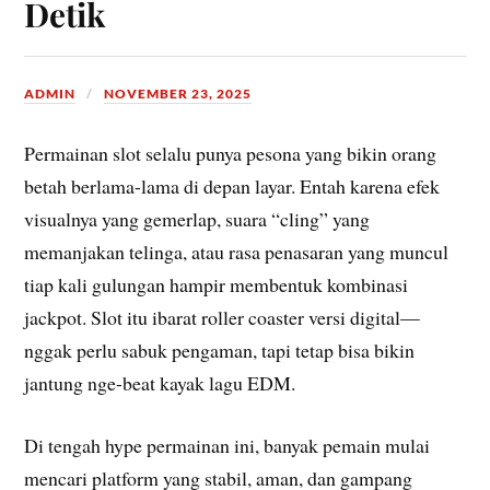
Detik
ADMIN
NOVEMBER 23, 2025
Permainan slot selalu punya pesona yang bikin orang
betah berlama-lama di depan layar. Entah karena efek
visualnya yang gemerlap, suara “cling” yang
memanjakan telinga, atau rasa penasaran yang muncul
tiap kali gulungan hampir membentuk kombinasi
jackpot. Slot itu ibarat roller coaster versi digital—
nggak perlu sabuk pengaman, tapi tetap bisa bikin
jantung nge-beat kayak lagu EDM.
Di tengah hype permainan ini, banyak pemain mulai
mencari platform yang stabil, aman, dan gampang