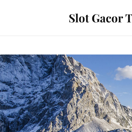
Slot Gacor 