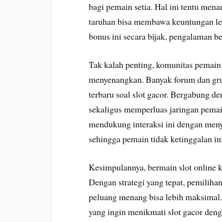
bagi pemain setia. Hal ini tentu mena
taruhan bisa membawa keuntungan le
bonus ini secara bijak, pengalaman 
Tak kalah penting, komunitas pemain
menyenangkan. Banyak forum dan grup
terbaru soal slot gacor. Bergabung 
sekaligus memperluas jaringan pema
mendukung interaksi ini dengan menye
sehingga pemain tidak ketinggalan in
Kesimpulannya, bermain slot online 
Dengan strategi yang tepat, pemiliha
peluang menang bisa lebih maksimal.
yang ingin menikmati slot gacor den