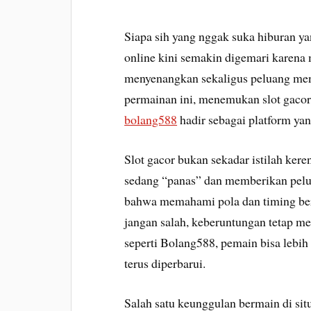
Siapa sih yang nggak suka hiburan y
online kini semakin digemari karen
menyenangkan sekaligus peluang men
permainan ini, menemukan slot gacor 
bolang588
hadir sebagai platform yan
Slot gacor bukan sekadar istilah ker
sedang “panas” dan memberikan pelu
bahwa memahami pola dan timing be
jangan salah, keberuntungan tetap me
seperti Bolang588, pemain bisa lebih
terus diperbarui.
Salah satu keunggulan bermain di si