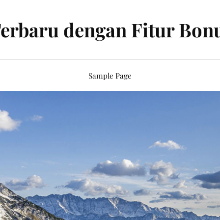
Terbaru dengan Fitur Bo
Sample Page