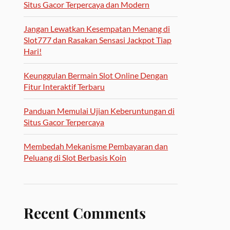
Situs Gacor Terpercaya dan Modern
Jangan Lewatkan Kesempatan Menang di
Slot777 dan Rasakan Sensasi Jackpot Tiap
Hari!
Keunggulan Bermain Slot Online Dengan
Fitur Interaktif Terbaru
Panduan Memulai Ujian Keberuntungan di
Situs Gacor Terpercaya
Membedah Mekanisme Pembayaran dan
Peluang di Slot Berbasis Koin
Recent Comments