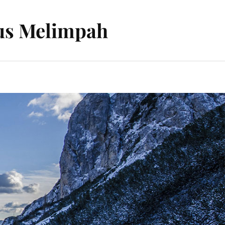
nus Melimpah