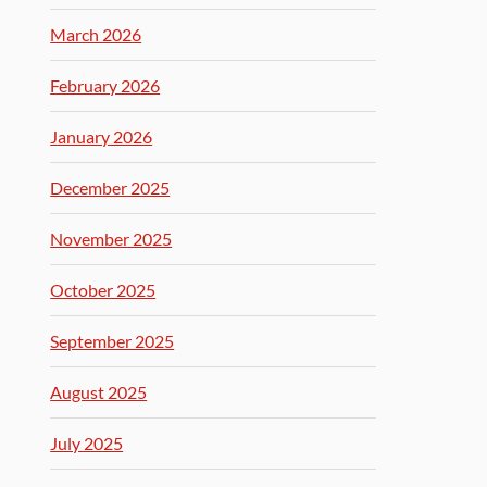
March 2026
February 2026
January 2026
December 2025
November 2025
October 2025
September 2025
August 2025
July 2025