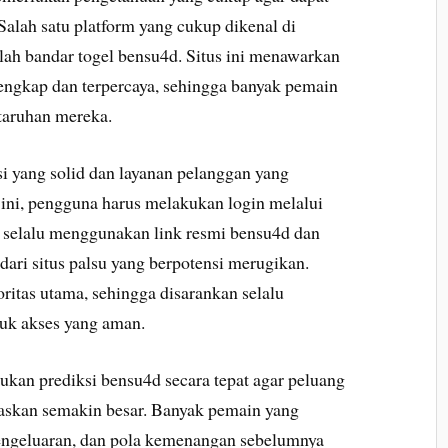
lah satu platform yang cukup dikenal di
lah bandar togel bensu4d. Situs ini menawarkan
lengkap dan terpercaya, sehingga banyak pemain
taruhan mereka.
i yang solid dan layanan pelanggan yang
 ini, pengguna harus melakukan login melalui
n selalu menggunakan link resmi bensu4d dan
 dari situs palsu yang berpotensi merugikan.
ritas utama, sehingga disarankan selalu
uk akses yang aman.
ukan prediksi bensu4d secara tepat agar peluang
skan semakin besar. Banyak pemain yang
pengeluaran, dan pola kemenangan sebelumnya