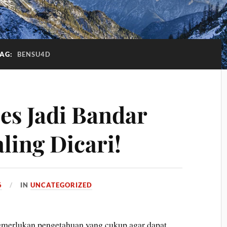
TAG:
BENSU4D
es Jadi Bandar
ling Dicari!
6
IN
UNCATEGORIZED
memerlukan pengetahuan yang cukup agar dapat