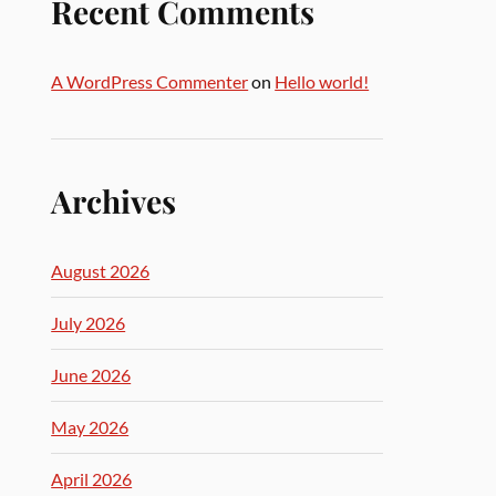
Recent Comments
A WordPress Commenter
on
Hello world!
Archives
August 2026
July 2026
June 2026
May 2026
April 2026