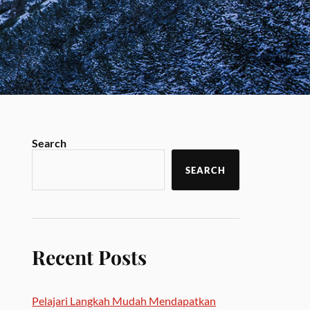
Search
SEARCH
Recent Posts
Pelajari Langkah Mudah Mendapatkan