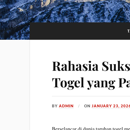
Rahasia Suks
Togel yang Pa
BY
ADMIN
ON
JANUARY 23, 202
Berselancar di dunia taruhan togel 