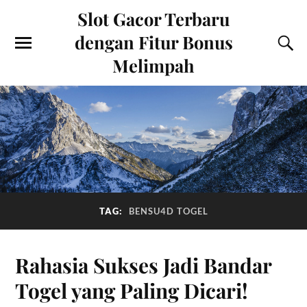
Slot Gacor Terbaru
dengan Fitur Bonus
Melimpah
TAG:
BENSU4D TOGEL
Rahasia Sukses Jadi Bandar
Togel yang Paling Dicari!