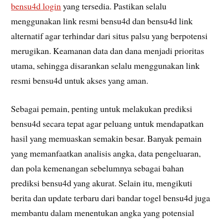
bensu4d login
yang tersedia. Pastikan selalu
menggunakan link resmi bensu4d dan bensu4d link
alternatif agar terhindar dari situs palsu yang berpotensi
merugikan. Keamanan data dan dana menjadi prioritas
utama, sehingga disarankan selalu menggunakan link
resmi bensu4d untuk akses yang aman.
Sebagai pemain, penting untuk melakukan prediksi
bensu4d secara tepat agar peluang untuk mendapatkan
hasil yang memuaskan semakin besar. Banyak pemain
yang memanfaatkan analisis angka, data pengeluaran,
dan pola kemenangan sebelumnya sebagai bahan
prediksi bensu4d yang akurat. Selain itu, mengikuti
berita dan update terbaru dari bandar togel bensu4d juga
membantu dalam menentukan angka yang potensial