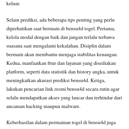
keluar.
Selain prediksi, ada beberapa tips penting yang perlu
diperhatikan saat bermain di bensu4d togel. Pertama,
kelola modal dengan baik dan jangan terlalu terbawa
suasana saat mengalami kekalahan. Disiplin dalam
bermain akan membantu menjaga stabilitas keuangan.
Kedua, manfaatkan fitur dan layanan yang disediakan
platform, seperti data statistik dan history angka, untuk
meningkatkan akurasi prediksi bensu4d. Ketiga,
lakukan pencarian link resmi bensu4d secara rutin agar
selalu mendapatkan akses yang lancar dan terhindar dari
ancaman hacking maupun malware.
Keberhasilan dalam permainan togel di bensu4d juga