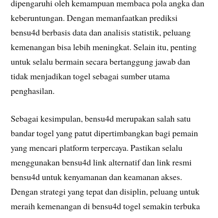
dipengaruhi oleh kemampuan membaca pola angka dan
keberuntungan. Dengan memanfaatkan prediksi
bensu4d berbasis data dan analisis statistik, peluang
kemenangan bisa lebih meningkat. Selain itu, penting
untuk selalu bermain secara bertanggung jawab dan
tidak menjadikan togel sebagai sumber utama
penghasilan.
Sebagai kesimpulan, bensu4d merupakan salah satu
bandar togel yang patut dipertimbangkan bagi pemain
yang mencari platform terpercaya. Pastikan selalu
menggunakan bensu4d link alternatif dan link resmi
bensu4d untuk kenyamanan dan keamanan akses.
Dengan strategi yang tepat dan disiplin, peluang untuk
meraih kemenangan di bensu4d togel semakin terbuka