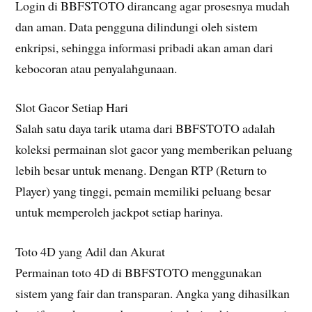
Login di BBFSTOTO dirancang agar prosesnya mudah
dan aman. Data pengguna dilindungi oleh sistem
enkripsi, sehingga informasi pribadi akan aman dari
kebocoran atau penyalahgunaan.
Slot Gacor Setiap Hari
Salah satu daya tarik utama dari BBFSTOTO adalah
koleksi permainan slot gacor yang memberikan peluang
lebih besar untuk menang. Dengan RTP (Return to
Player) yang tinggi, pemain memiliki peluang besar
untuk memperoleh jackpot setiap harinya.
Toto 4D yang Adil dan Akurat
Permainan toto 4D di BBFSTOTO menggunakan
sistem yang fair dan transparan. Angka yang dihasilkan