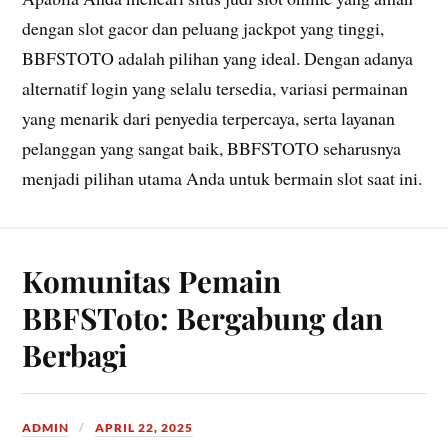
dengan slot gacor dan peluang jackpot yang tinggi,
BBFSTOTO adalah pilihan yang ideal. Dengan adanya
alternatif login yang selalu tersedia, variasi permainan
yang menarik dari penyedia terpercaya, serta layanan
pelanggan yang sangat baik, BBFSTOTO seharusnya
menjadi pilihan utama Anda untuk bermain slot saat ini.
Komunitas Pemain
BBFSToto: Bergabung dan
Berbagi
ADMIN
APRIL 22, 2025