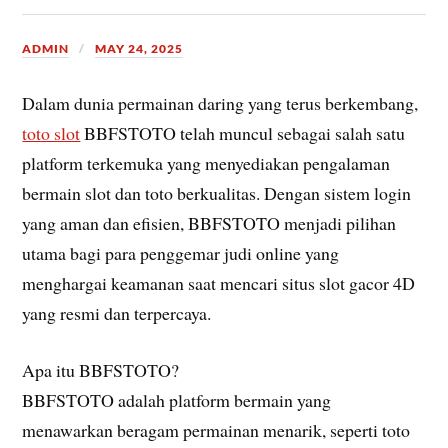
ADMIN
MAY 24, 2025
Dalam dunia permainan daring yang terus berkembang,
toto slot
BBFSTOTO telah muncul sebagai salah satu
platform terkemuka yang menyediakan pengalaman
bermain slot dan toto berkualitas. Dengan sistem login
yang aman dan efisien, BBFSTOTO menjadi pilihan
utama bagi para penggemar judi online yang
menghargai keamanan saat mencari situs slot gacor 4D
yang resmi dan terpercaya.
Apa itu BBFSTOTO?
BBFSTOTO adalah platform bermain yang
menawarkan beragam permainan menarik, seperti toto