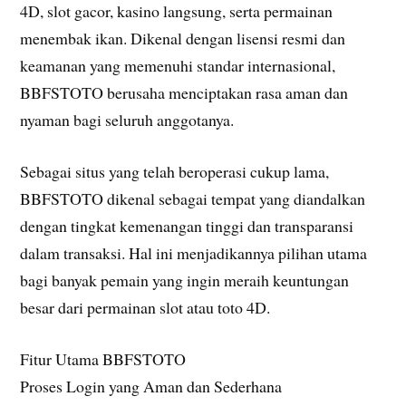
4D, slot gacor, kasino langsung, serta permainan
menembak ikan. Dikenal dengan lisensi resmi dan
keamanan yang memenuhi standar internasional,
BBFSTOTO berusaha menciptakan rasa aman dan
nyaman bagi seluruh anggotanya.
Sebagai situs yang telah beroperasi cukup lama,
BBFSTOTO dikenal sebagai tempat yang diandalkan
dengan tingkat kemenangan tinggi dan transparansi
dalam transaksi. Hal ini menjadikannya pilihan utama
bagi banyak pemain yang ingin meraih keuntungan
besar dari permainan slot atau toto 4D.
Fitur Utama BBFSTOTO
Proses Login yang Aman dan Sederhana