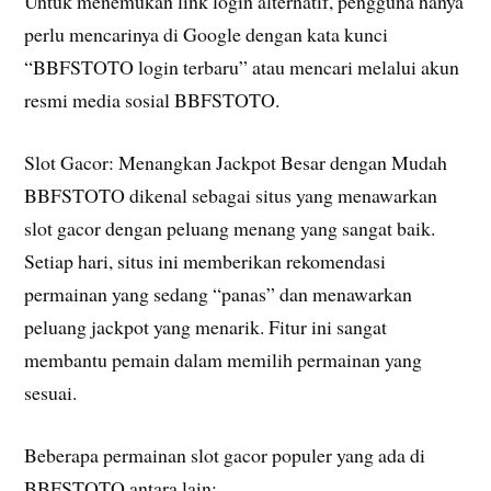
Untuk menemukan link login alternatif, pengguna hanya
perlu mencarinya di Google dengan kata kunci
“BBFSTOTO login terbaru” atau mencari melalui akun
resmi media sosial BBFSTOTO.
Slot Gacor: Menangkan Jackpot Besar dengan Mudah
BBFSTOTO dikenal sebagai situs yang menawarkan
slot gacor dengan peluang menang yang sangat baik.
Setiap hari, situs ini memberikan rekomendasi
permainan yang sedang “panas” dan menawarkan
peluang jackpot yang menarik. Fitur ini sangat
membantu pemain dalam memilih permainan yang
sesuai.
Beberapa permainan slot gacor populer yang ada di
BBFSTOTO antara lain: