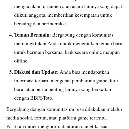
mengadakan turnamen atau acara lainnya yang dapat
diikuti anggota, memberikan kesempatan untuk
bersaing dan berinteraksi.
Teman Bermain
: Bergabung dengan komunitas
memungkinkan Anda untuk menemukan teman baru
untuk bermain bersama, baik secara online maupun
offline.
Diskusi dan Update
: Anda bisa mendapatkan
informasi terbaru mengenai pembaruan game, fitur
baru, atau berita penting lainnya yang berkaitan
dengan BBFSToto.
Bergabung dengan komunitas ini bisa dilakukan melalui
media sosial, forum, atau platform game tertentu.
Pastikan untuk menghormati aturan dan etika saat