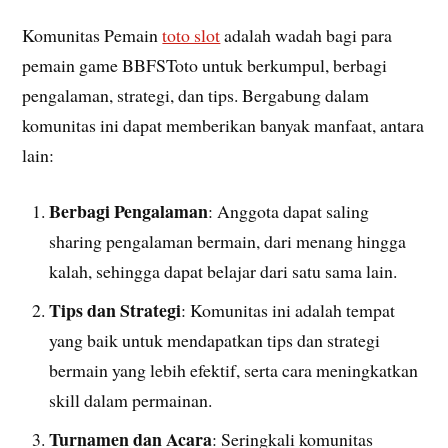
Komunitas Pemain
toto slot
adalah wadah bagi para
pemain game BBFSToto untuk berkumpul, berbagi
pengalaman, strategi, dan tips. Bergabung dalam
komunitas ini dapat memberikan banyak manfaat, antara
lain:
Berbagi Pengalaman
: Anggota dapat saling
sharing pengalaman bermain, dari menang hingga
kalah, sehingga dapat belajar dari satu sama lain.
Tips dan Strategi
: Komunitas ini adalah tempat
yang baik untuk mendapatkan tips dan strategi
bermain yang lebih efektif, serta cara meningkatkan
skill dalam permainan.
Turnamen dan Acara
: Seringkali komunitas