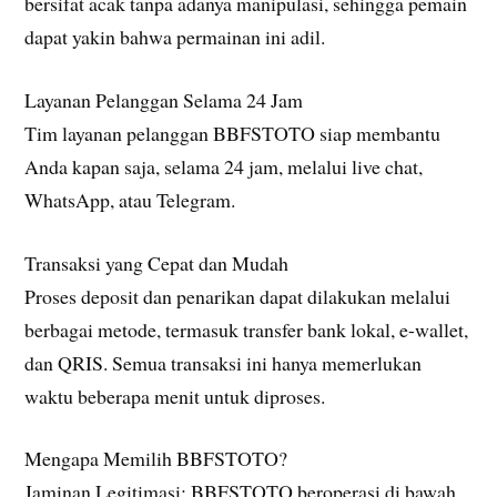
bersifat acak tanpa adanya manipulasi, sehingga pemain
dapat yakin bahwa permainan ini adil.
Layanan Pelanggan Selama 24 Jam
Tim layanan pelanggan BBFSTOTO siap membantu
Anda kapan saja, selama 24 jam, melalui live chat,
WhatsApp, atau Telegram.
Transaksi yang Cepat dan Mudah
Proses deposit dan penarikan dapat dilakukan melalui
berbagai metode, termasuk transfer bank lokal, e-wallet,
dan QRIS. Semua transaksi ini hanya memerlukan
waktu beberapa menit untuk diproses.
Mengapa Memilih BBFSTOTO?
Jaminan Legitimasi: BBFSTOTO beroperasi di bawah