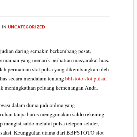
IN
UNCATEGORIZED
perjudian daring semakin berkembang pesat,
rmainan yang menarik perhatian masyarakat luas.
alah permainan slot pulsa yang dikembangkan oleh
has secara mendalam tentang
bbfstoto slot pulsa
,
untuk meningkatkan peluang kemenangan Anda.
asi dalam dunia judi online yang
uhan tanpa harus menggunakan saldo rekening
p mengisi saldo melalui pulsa telepon seluler,
nsaksi. Keunggulan utama dari BBFSTOTO slot