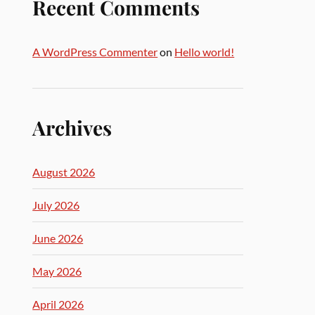
Recent Comments
A WordPress Commenter
on
Hello world!
Archives
August 2026
July 2026
June 2026
May 2026
April 2026