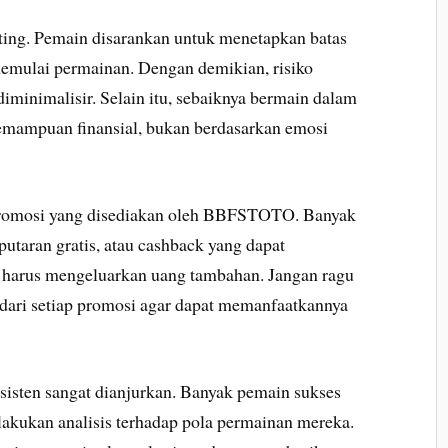
ing. Pemain disarankan untuk menetapkan batas
mulai permainan. Dengan demikian, risiko
diminimalisir. Selain itu, sebaiknya bermain dalam
emampuan finansial, bukan berdasarkan emosi
 promosi yang disediakan oleh BBFSTOTO. Banyak
utaran gratis, atau cashback yang dapat
harus mengeluarkan uang tambahan. Jangan ragu
dari setiap promosi agar dapat memanfaatkannya
nsisten sangat dianjurkan. Banyak pemain sukses
lakukan analisis terhadap pola permainan mereka.