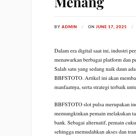
Menang
BY
ADMIN
ON
JUNE 17, 2025
Dalam era digital saat ini, industri 
menawarkan berbagai platform dan pe
Salah satu yang sedang naik daun ad
BBFSTOTO. Artikel ini akan memba
manfaatnya, serta strategi terbaik 
BBFSTOTO slot pulsa merupakan inov
memungkinkan pemain melakukan tar
bank. Sebagai alternatif, pemain cuku
sehingga memudahkan akses dan tra