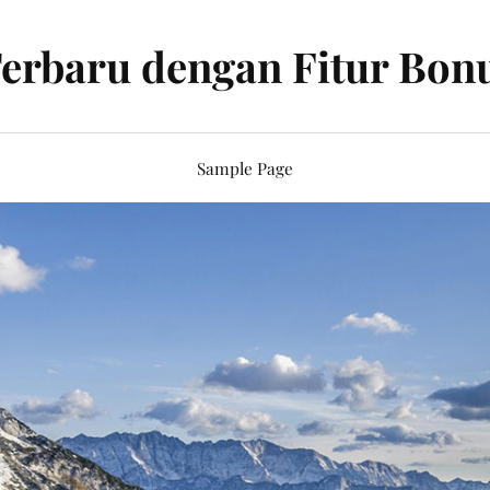
Terbaru dengan Fitur Bo
Sample Page