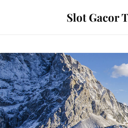
Slot Gacor 