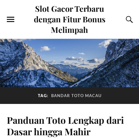
Slot Gacor Terbaru
dengan Fitur Bonus
Melimpah
TAG:
BANDAR TOTO MACAU
Panduan Toto Lengkap dari
Dasar hingga Mahir