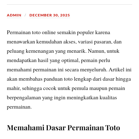
ADMIN
DECEMBER 30, 2025
Permainan toto online semakin populer karena
menawarkan kemudahan akses, variasi pasaran, dan
peluang kemenangan yang menarik. Namun, untuk
mendapatkan hasil yang optimal, pemain perlu
memahami permainan ini secara menyeluruh. Artikel ini
akan membahas panduan toto lengkap dari dasar hingga
mahir, sehingga cocok untuk pemula maupun pemain
berpengalaman yang ingin meningkatkan kualitas
permainan.
Memahami Dasar Permainan Toto