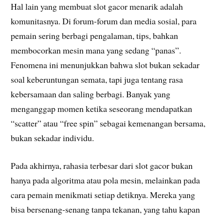
Hal lain yang membuat slot gacor menarik adalah
komunitasnya. Di forum-forum dan media sosial, para
pemain sering berbagi pengalaman, tips, bahkan
membocorkan mesin mana yang sedang “panas”.
Fenomena ini menunjukkan bahwa slot bukan sekadar
soal keberuntungan semata, tapi juga tentang rasa
kebersamaan dan saling berbagi. Banyak yang
menganggap momen ketika seseorang mendapatkan
“scatter” atau “free spin” sebagai kemenangan bersama,
bukan sekadar individu.
Pada akhirnya, rahasia terbesar dari slot gacor bukan
hanya pada algoritma atau pola mesin, melainkan pada
cara pemain menikmati setiap detiknya. Mereka yang
bisa bersenang-senang tanpa tekanan, yang tahu kapan