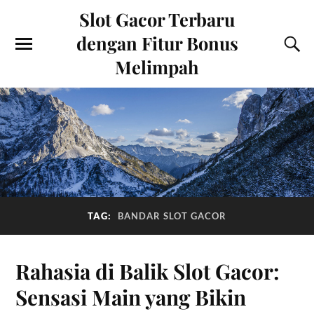
Slot Gacor Terbaru
dengan Fitur Bonus
Melimpah
TAG:
BANDAR SLOT GACOR
Rahasia di Balik Slot Gacor:
Sensasi Main yang Bikin