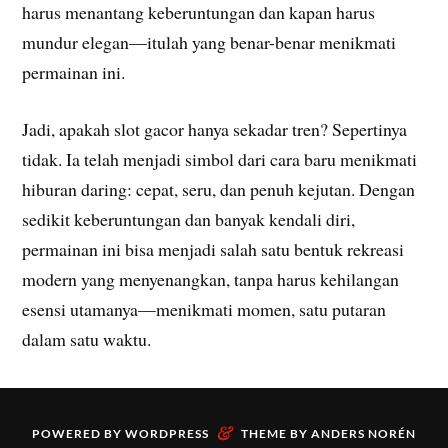
harus menantang keberuntungan dan kapan harus
mundur elegan—itulah yang benar-benar menikmati
permainan ini.
Jadi, apakah slot gacor hanya sekadar tren? Sepertinya
tidak. Ia telah menjadi simbol dari cara baru menikmati
hiburan daring: cepat, seru, dan penuh kejutan. Dengan
sedikit keberuntungan dan banyak kendali diri,
permainan ini bisa menjadi salah satu bentuk rekreasi
modern yang menyenangkan, tanpa harus kehilangan
esensi utamanya—menikmati momen, satu putaran
dalam satu waktu.
&
POWERED BY
WORDPRESS
THEME BY
ANDERS NORÉN